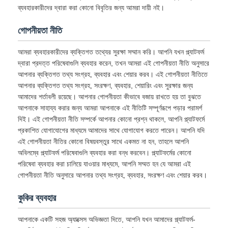
ব্যবহারকারীদের দ্বারা করা কোনো বিবৃতির জন্য আমরা দায়ী নই।
গোপনীয়তা নীতি
আমরা ব্যবহারকারীদের ব্যক্তিগত তথ্যের সুরক্ষা সম্মান করি। আপনি যখন প্ল্যাটফর্ম
দ্বারা প্রদত্ত পরিষেবাগুলি ব্যবহার করেন, তখন আমরা এই গোপনীয়তা নীতি অনুসারে
আপনার ব্যক্তিগত তথ্য সংগ্রহ, ব্যবহার এবং শেয়ার করব। এই গোপনীয়তা নীতিতে
আপনার ব্যক্তিগত তথ্য সংগ্রহ, সংরক্ষণ, ব্যবহার, শেয়ারিং এবং সুরক্ষার জন্য
আমাদের শর্তাবলী রয়েছে। আপনার গোপনীয়তা কীভাবে বজায় রাখতে হয় তা বুঝতে
আপনাকে সাহায্য করার জন্য আমরা আপনাকে এই নীতিটি সম্পূর্ণরূপে পড়ার পরামর্শ
দিই। এই গোপনীয়তা নীতি সম্পর্কে আপনার কোনো প্রশ্ন থাকলে, আপনি প্ল্যাটফর্মে
প্রকাশিত যোগাযোগের মাধ্যমে আমাদের সাথে যোগাযোগ করতে পারেন। আপনি যদি
এই গোপনীয়তা নীতির কোনো বিষয়বস্তুর সাথে একমত না হন, তাহলে আপনি
অবিলম্বে প্ল্যাটফর্ম পরিষেবাগুলি ব্যবহার করা বন্ধ করবেন। প্ল্যাটফর্মের কোনো
পরিষেবা ব্যবহার করা চালিয়ে যাওয়ার মাধ্যমে, আপনি সম্মত হন যে আমরা এই
গোপনীয়তা নীতি অনুসারে আপনার তথ্য সংগ্রহ, ব্যবহার, সংরক্ষণ এবং শেয়ার করব।
কুকির ব্যবহার
আপনাকে একটি সহজ অ্যাক্সেস অভিজ্ঞতা দিতে, আপনি যখন আমাদের প্ল্যাটফর্ম-