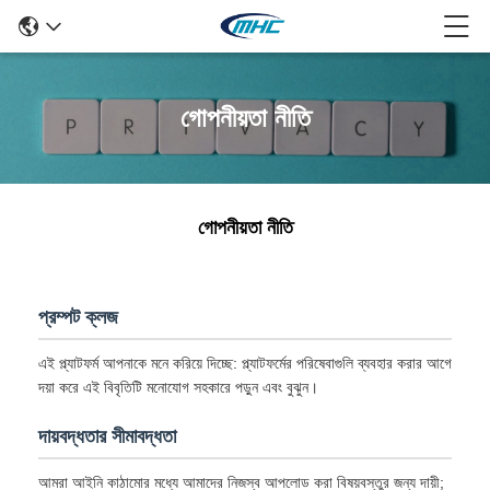
গোপনীয়তা নীতি
গোপনীয়তা নীতি
প্রম্পট ক্লজ
এই প্ল্যাটফর্ম আপনাকে মনে করিয়ে দিচ্ছে: প্ল্যাটফর্মের পরিষেবাগুলি ব্যবহার করার আগে
দয়া করে এই বিবৃতিটি মনোযোগ সহকারে পড়ুন এবং বুঝুন।
দায়বদ্ধতার সীমাবদ্ধতা
আমরা আইনি কাঠামোর মধ্যে আমাদের নিজস্ব আপলোড করা বিষয়বস্তুর জন্য দায়ী;