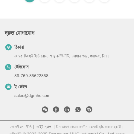
দ্রুত যোগাযোগ
ঠিকানা
নং ৯৫ জিংহাই ইস্ট রোড, শাতু কমিউনিটি, চ্যাঙ্গান শহর, গুয়াংডং, চীন।
টেলিফোন
86-769-85622858
ই-মেইল
sales@dgmhc.com
গোপনীয়তা নীতি
|
সাইট ম্যাপ
| চীন ভালো মানের কাস্টম চকলেট ছাঁচ সরবরাহকারী।
কপিরাইট © 2023-2025 Dongguan MHC Industrial Co., Ltd. সমস্ত