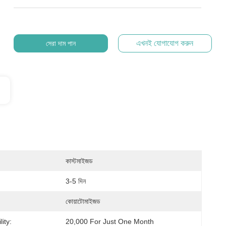
এখনই যোগাযোগ করুন
সেরা দাম পান
কাস্টমাইজড
3-5 দিন
কোয়াটোমাইজড
ity:
20,000 For Just One Month