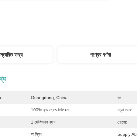
িস্তারিত তথ্য
পণ্যের বর্ণনা
থ্য
n:
Guangdong, China
রঙ:
100% ফুড গ্রেড সিলিকন
নমুনা সময়:
1 সেট/অপপ ব্যাগ
লোগো:
অ স্লিপ
Supply Abil