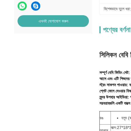
বিশেষভাবে তুলে ধরা:
এখনই যোগাযোগ করুন
পণ্যের বর্ণনা
সিলিকন বেবি 
সম্পূর্ণ বেবি ফিডিং সে
আসে এবং এটি শিশুদের জ
স্ট্রং সাকশন পাওয়ার: 
প্লেট ফেলে দেওয়ার বি
সুন্দর উপহার আইডিয়া: 
সরবরাহগুলি একটি বাক্সে
রঙ
হলুদ (
বাক্স:27*18
আকার