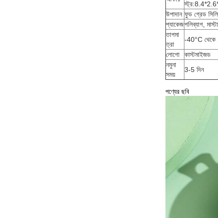
স্ট্র:8.4*2
উপাদান
ফুড গ্রেড সিল
প্যাকেজ
পলিব্যাগ, মাস
তাপমা
-40°C থেকে
ত্রা
লোগো
কাস্টমাইজড
নমুনা
3-5 দিন
সময়
পণ্যের ছবি