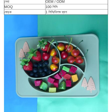
সেবা
OEM / ODM
MOQ
100 পিসি
মোড়ক
1 পিসি/বিপক্ষ ব্যাগ