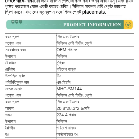
টেবিলে থাকে
- বাচ্চাদের জন্য সাকশন প্লেটের কাজ করার জন্য একটি মসৃণ এবং ফ্ল্যাট
পৃষ্ঠের প্রয়োজন যেমন একটি কাচের টেবিল।সিলিকন সাকশন বেবি প্লেট জায়গায়
গ্রিপ করবে।বাচ্চাদের স্তন্যপান সঙ্গে শিশুর প্লেট placemats.
বয়স গ্রুপ
শিশু এবং টডলার
পণ্যের ধরন
সিলিকন বেবি ফিডিং প্লেট
সরবরাহের ধরন
OEM পরিষেবা
উপাদান
সিলিকন
টেকনিক্স
মুদ্রিত
বৈশিষ্ট্য
পরিবেশ বান্ধব
উৎপত্তি স্থল
চীন
পরিচিতিমুলক নাম
এমএইচসি
মডেল নম্বার
MHC-SM144
পণ্যের ধরন
সিলিকন বেবি ফিডিং প্লেট
বয়স গ্রুপ
শিশু এবং টডলার
আকার
20.8*28.3*2.6সেমি
ওজন
224.4 গ্রাম
উপাদান
সিলিকন
বৈশিষ্ট্য
পরিবেশ বান্ধব
রঙ
কাস্টমাইজড রঙ