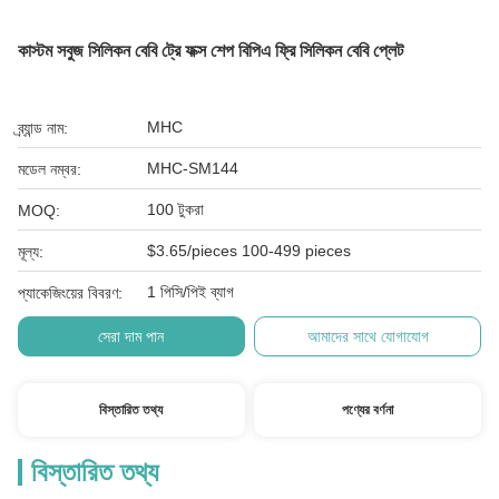
কাস্টম সবুজ সিলিকন বেবি ট্রে ফক্স শেপ বিপিএ ফ্রি সিলিকন বেবি প্লেট
MHC
ব্র্যান্ড নাম:
MHC-SM144
মডেল নম্বর:
100 টুকরা
MOQ:
$3.65/pieces 100-499 pieces
মূল্য:
1 পিসি/পিই ব্যাগ
প্যাকেজিংয়ের বিবরণ:
সেরা দাম পান
আমাদের সাথে যোগাযোগ
বিস্তারিত তথ্য
পণ্যের বর্ণনা
বিস্তারিত তথ্য