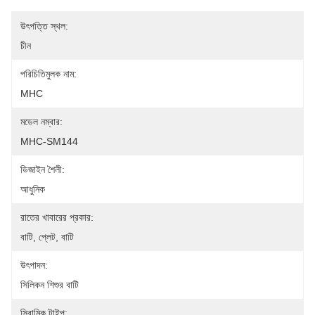
উৎপত্তি স্থল:
চীন
পরিচিতিমুলক নাম:
MHC
মডেল নম্বার:
MHC-SM144
ডিজাইন শৈলী:
আধুনিক
রাতের খাবারের প্রকার:
বাটি, প্লেট, বাটি
উৎপাদন:
সিলিকন শিশুর বাটি
সিরামিক টাইপ: