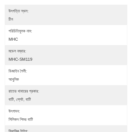
উৎপত্তি স্থল:
চীন
পরিচিতিমুলক নাম:
MHC
মডেল নম্বার:
MHC-SM119
ডিজাইন শৈলী:
আধুনিক
রাতের খাবারের প্রকার:
বাটি, প্লেট, বাটি
উৎপাদন:
সিলিকন শিশুর বাটি
সিরামিক টাইপ: