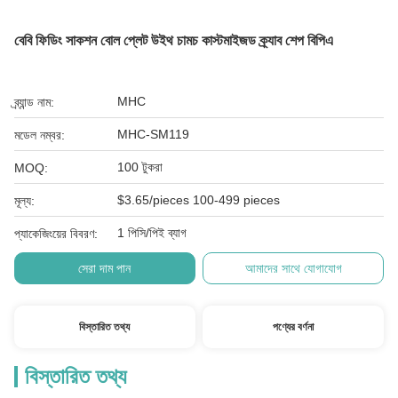
বেবি ফিডিং সাকশন বোল প্লেট উইথ চামচ কাস্টমাইজড ক্র্যাব শেপ বিপিএ
MHC
ব্র্যান্ড নাম:
MHC-SM119
মডেল নম্বর:
100 টুকরা
MOQ:
$3.65/pieces 100-499 pieces
মূল্য:
1 পিসি/পিই ব্যাগ
প্যাকেজিংয়ের বিবরণ:
সেরা দাম পান
আমাদের সাথে যোগাযোগ
বিস্তারিত তথ্য
পণ্যের বর্ণনা
বিস্তারিত তথ্য