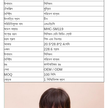
উপাদান
সিলিকন
টেকনিক্স
মুদ্রিত
বৈশিষ্ট্য
পরিবেশ বান্ধব
উৎপত্তি স্থল
চীন
পরিচিতিমুলক নাম
এমএইচসি
মডেল নম্বার
MHC-SM119
পণ্যের ধরন
সিলিকন বেবি ফিডিং প্লেট
বয়স গ্রুপ
শিশু এবং টডলার
আকার
20.5*28.8*2.4সেমি
ওজন
228.6 গ্রাম
উপাদান
সিলিকন
বৈশিষ্ট্য
পরিবেশ বান্ধব
রঙ
কাস্টমাইজড রঙ
সেবা
OEM / ODM
MOQ
100 পিসি
মোড়ক
1 পিসি/বিপক্ষ ব্যাগ