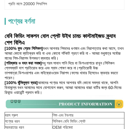
প্রতি মাসে 20000 পিস/পিস
পণ্যের বর্ণনা
বেবি ফিডিং সাকশন বোল প্লেট উইথ চামচ কাস্টমাইজড ক্র্যাব
শেপ বিপিএ
[100% ফুড গ্রেড সিলিকন]
যখন আপনার শিশুদের গুণমান এবং নিরাপত্তার কথা আসে, তখন
আমরা কোনো ব্যতিক্রম করি না এবং কোনো শর্টকাট গ্রহণ করি না - আমরা শুধুমাত্র সর্বোচ্চ
মানের শিশু-নিরাপদ উপকরণ ব্যবহার করি।
[পরিষ্কার ও বহন করা সহজ]
শুধু গরম সাবান পানি দিয়ে বা ডিশওয়াশারে রাখুন।সিলিকন
প্লেসম্যাট দাগ প্রতিরোধ করে এবং স্বাদ শোষণ করে না।প্রতিরোধী উচ্চ
তাপমাত্রা.ডিশওয়াশার এবং মাইক্রোওয়েভ নিরাপদ।ফলের খাবার হিসেবেও ব্যবহার করতে
পারেন।
[100% ঝুঁকিমুক্ত ক্রয়]
আমাদের পণ্যের সাথে আপনার যদি কোনো সমস্যা থাকে, আপনি
বিনামূল্যে যখন আমাদের সাথে যোগাযোগ করুন, আমরা আমাদের বাচ্চা বাটির জন্য 60-দিনের
রিফান্ড ওয়ারেন্টি প্রদান করি।
বয়স গ্রুপ
শিশু এবং টডলার
পণ্যের ধরন
সিলিকন বেবি ফিডিং প্লেট
সরবরাহের ধরন
OEM পরিষেবা