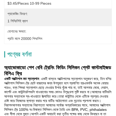
$3.45/pieces 10-99 Pieces
প্যাকেজিং বিবরণ:
1 পিসি/পিই ব্যাগ
যোগানের ক্ষমতা:
প্রতি মাসে 20000 পিস/পিস
পণ্যের বর্ণনা
অ্যাভোকাডো শেপ বেবি ট্রেনিং ফিডিং সিলিকন প্লেট কাস্টমাইজড
বিপিএ ফ্রি
একটি অক্টোপাস মত স্তন্যপান
: একটি বাস্তব অক্টোপাসের স্তন্যপান অনুকরণ করে, তিন বগির
অক্টোপাস সিলিকন ট্রে ছোট বাচ্চাদের জন্য উপযুক্ত বলে প্রমাণিত হয়৷এমনকি অনেক ধোয়ার
পরেও, বন্য শিশুরা স্তন্যপান ছেড়ে দেওয়ার উপায় খুঁজে পায় না, তাই আপনার মেঝে, দেয়াল,
কার্পেট এবং কাউন্টারটপগুলি খাওয়ানোর সময় কোনও বিশৃঙ্খলা সৃষ্টি করবে না।আমাদের বাটিগুলি
আপনার সন্তানকে স্ব-খাওয়াতে উত্সাহিত করে।তারা কাউন্টার থেকে এটিকে প্রশ্রয় দেওয়ার
চেষ্টা করে নিজেদের ক্লান্ত করার পরে বাটির আঠালোতা এবং দৃঢ়তার প্রশংসা করবে।
নিরাপদআপনার সন্তানের নিরাপত্তা আমাদের সর্বোচ্চ অগ্রাধিকারের সাথে, আমাদের অক্টোপাস
সিলিকন ট্রে 100% অ-বিষাক্ত সিলিকন থেকে তৈরি এবং BPA, PVC, phthalates
এবং সীসা থেকে মুক্ত।আপনি একটি অযাচাই করা তৃতীয় পক্ষের কাছ থেকে কিনছেন না তা