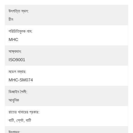
উৎপত্তি স্থল:
চীন
পরিচিতিমুলক নাম:
MHC
সাক্ষ্যদান:
ISO9001
মডেল নম্বার:
MHC-SM074
ডিজাইন শৈলী:
আধুনিক
রাতের খাবারের প্রকার:
বাটি, প্লেট, বাটি
উৎপাদন: