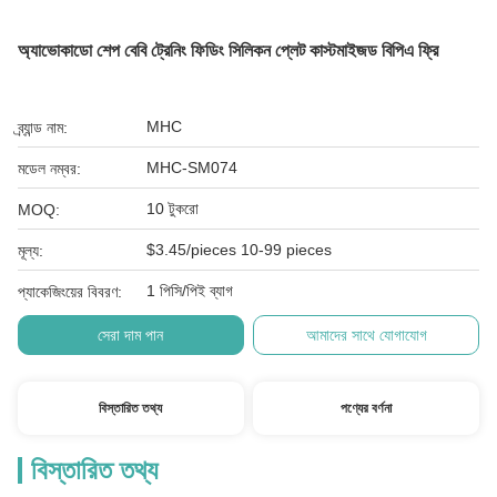
অ্যাভোকাডো শেপ বেবি ট্রেনিং ফিডিং সিলিকন প্লেট কাস্টমাইজড বিপিএ ফ্রি
MHC
ব্র্যান্ড নাম:
MHC-SM074
মডেল নম্বর:
10 টুকরো
MOQ:
$3.45/pieces 10-99 pieces
মূল্য:
1 পিসি/পিই ব্যাগ
প্যাকেজিংয়ের বিবরণ:
সেরা দাম পান
আমাদের সাথে যোগাযোগ
বিস্তারিত তথ্য
পণ্যের বর্ণনা
বিস্তারিত তথ্য