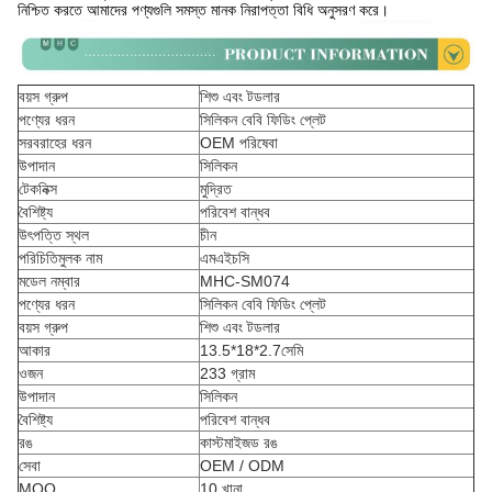
নিশ্চিত করতে আমাদের পণ্যগুলি সমস্ত মানক নিরাপত্তা বিধি অনুসরণ করে।
বয়স গ্রুপ
শিশু এবং টডলার
পণ্যের ধরন
সিলিকন বেবি ফিডিং প্লেট
সরবরাহের ধরন
OEM পরিষেবা
উপাদান
সিলিকন
টেকনিক্স
মুদ্রিত
বৈশিষ্ট্য
পরিবেশ বান্ধব
উৎপত্তি স্থল
চীন
পরিচিতিমুলক নাম
এমএইচসি
মডেল নম্বার
MHC-SM074
পণ্যের ধরন
সিলিকন বেবি ফিডিং প্লেট
বয়স গ্রুপ
শিশু এবং টডলার
আকার
13.5*18*2.7সেমি
ওজন
233 গ্রাম
উপাদান
সিলিকন
বৈশিষ্ট্য
পরিবেশ বান্ধব
রঙ
কাস্টমাইজড রঙ
সেবা
OEM / ODM
MOQ
10 খানা