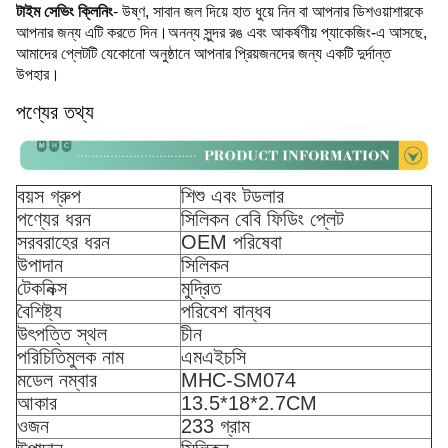
টাইম সেভিং ক্লিনিং
- উষ্ণ, সাবান জল দিয়ে হাত ধুয়ে নিন বা আপনার ডিশওয়াশারকে 
আপনার জন্য এটি করতে দিন।
অনন্য সুন্দর রঙ এবং আকর্ষণীয় প্যাকেজিং-এ আসছে, 
আমাদের প্লেটটি যেকোনো অনুষ্ঠানে আপনার প্রিয়জনদের জন্য একটি দুর্দান্ত 
উপহার।
পণ্যের তথ্য
বয়স গ্রুপ
শিশু এবং টডলার
পণ্যের ধরন
সিলিকন বেবি ফিডিং প্লেট
সরবরাহের ধরন
OEM পরিষেবা
উপাদান
সিলিকন
টেকনিক্স
মুদ্রিত
বৈশিষ্ট্য
পরিবেশ বান্ধব
উৎপত্তি স্থল
চীন
পরিচিতিমুলক নাম
এমএইচসি
মডেল নম্বার
MHC-SM074
আকার
13.5*18*2.7CM
ওজন
233 গ্রাম