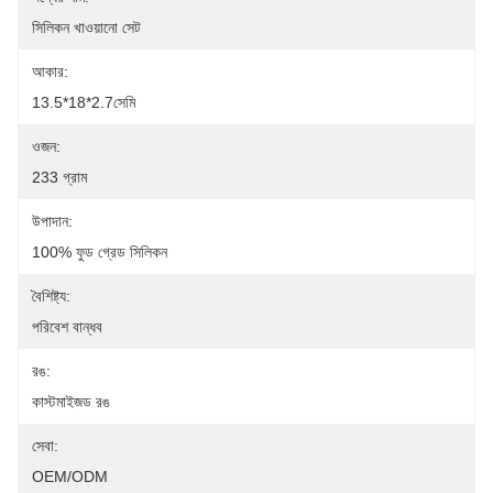
সিলিকন খাওয়ানো সেট
আকার:
13.5*18*2.7সেমি
ওজন:
233 গ্রাম
উপাদান:
100% ফুড গ্রেড সিলিকন
বৈশিষ্ট্য:
পরিবেশ বান্ধব
রঙ:
কাস্টমাইজড রঙ
সেবা:
OEM/ODM