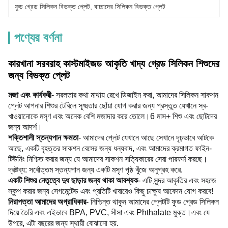
ফুড গ্রেড সিলিকন বিভক্ত প্লেট
, 
বাচ্চাদের সিলিকন বিভক্ত প্লেট
পণ্যের বর্ণনা
কারখানা সরবরাহ কাস্টমাইজড আকৃতি খাদ্য গ্রেড সিলিকন শিশুদের
জন্য বিভক্ত প্লেট
মজা এবং কার্যকরী
- সরলতার কথা মাথায় রেখে ডিজাইন করা, আমাদের সিলিকন সাকশন 
প্লেট আপনার শিশুর টেবিলে সূক্ষ্মতার ছোঁয়া যোগ করার জন্য প্রস্তুত যেখানে স্ব-
খাওয়ানোকে মসৃণ এবং অনেক বেশি মজাদার করে তোলে।
6 মাস+ শিশু এবং ছোটদের 
জন্য আদর্শ।
শক্তিশালী স্তন্যপান ক্ষমতা
- আমাদের প্লেট যেখানে আছে সেখানে দৃঢ়ভাবে আটকে 
আছে, একটি বৃহত্তর সাকশন বেসের জন্য ধন্যবাদ, এবং আমাদের ক্রমাগত ফাইন-
টিউনিং নিশ্চিত করার জন্য যে আমাদের সাকশন সত্যিকারের সেরা পারফর্ম করছে।
দ্রষ্টব্য: সর্বোত্তম স্তন্যপান জন্য একটি মসৃণ পৃষ্ঠ খুঁজে অনুগ্রহ করে.
একটি শিশুর নেতৃত্বে দুধ ছাড়ার জন্য থাকা আবশ্যক
- এটি সুন্দর আকৃতির এবং সহজে 
স্কুপ করার জন্য সেগমেন্টেড এবং প্রতিটি খাবারেও কিছু চাক্ষুষ আবেদন যোগ করবে!
নিরাপত্তা আমাদের অগ্রাধিকার
- নিশ্চিন্ত থাকুন আমাদের প্লেটটি ফুড গ্রেড সিলিকন 
দিয়ে তৈরি এবং এইভাবে BPA, PVC, সীসা এবং Phthalate মুক্ত।
এবং যে 
উপরে, এটা বছরের জন্য স্থায়ী বোঝানো হয়.