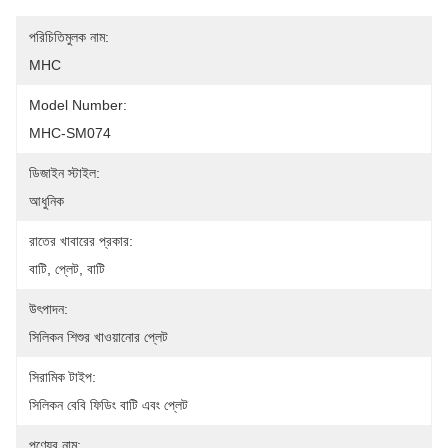
পরিচিতিমুলক নাম:
MHC
Model Number:
MHC-SM074
ডিজাইন স্টাইল:
আধুনিক
রাতের খাবারের প্রকার:
বাটি, প্লেট, বাটি
উৎপাদন:
সিলিকন শিশুর খাওয়ানোর প্লেট
সিরামিক টাইপ:
সিলিকন বেবি ফিডিং বাটি এবং প্লেট
পণ্যের নাম: