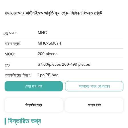
বাচ্চাদের জন্য কাস্টমাইজড আকৃতি ফুড গ্রেড সিলিকন বিভক্ত প্লেট
MHC
ব্র্যান্ড নাম:
MHC-SM074
মডেল নম্বর:
200 pieces
MOQ:
$7.00/pieces 200-499 pieces
মূল্য:
1pc/PE bag
প্যাকেজিংয়ের বিবরণ:
সেরা দাম পান
আমাদের সাথে যোগাযোগ
বিস্তারিত তথ্য
পণ্যের বর্ণনা
বিস্তারিত তথ্য