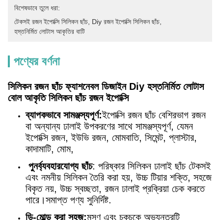
বিশেষভাবে তুলে ধরা:
টেকসই রজন ইপোক্সি সিলিকন ছাঁচ
, 
Diy রজন ইপোক্সি সিলিকন ছাঁচ
, 
হস্তনির্মিত লোটাস আকৃতির বাটি
পণ্যের বর্ণনা
সিলিকন রজন ছাঁচ ফ্যাশনেবল ডিজাইন Diy হস্তনির্মিত লোটাস
বোল আকৃতি সিলিকন ছাঁচ রজন ইপোক্সি
ব্যাপকভাবে সামঞ্জস্যপূর্ণ:
ইপোক্সি রজন ছাঁচ বেশিরভাগ রজন
বা অন্যান্য ঢালাই উপকরণের সাথে সামঞ্জস্যপূর্ণ, যেমন
ইপোক্সি রজন, ইউভি রজন, মোমবাতি, সিমেন্ট, প্লাস্টার,
কাদামাটি, মোম,
পুনর্ব্যবহারযোগ্য ছাঁচ
: পরিষ্কার সিলিকন ঢালাই ছাঁচ টেকসই
এবং নমনীয় সিলিকন তৈরি করা হয়, উচ্চ টিয়ার শক্তি, সহজে
বিকৃত নয়, উচ্চ স্বচ্ছতা, রজন ঢালাই প্রক্রিয়া চেক করতে
পারে।সমাপ্ত পণ্য সুনির্দিষ্ট.
ডি-মোল্ড করা সহজ:
মসৃণ এবং চকচকে অভ্যন্তরটি