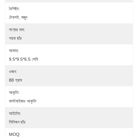
বৈশিষ্ট্য:
টেকসই, মজুদ
পণ্যের নাম:
গয়না ছাঁচ
আকার:
9.5*9.5*6.5 সেমি
ওজন:
88 গ্রাম
আকৃতি:
কাস্টমাইজড আকৃতি
আইটেম:
সিলিকন ছাঁচ
MOQ: