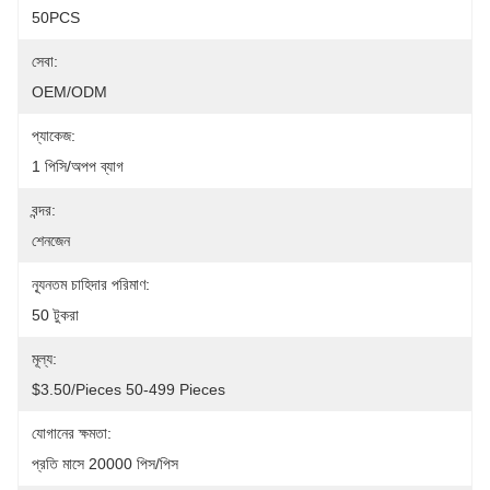
50PCS
সেবা:
OEM/ODM
প্যাকেজ:
1 পিসি/অপপ ব্যাগ
বন্দর:
শেনজেন
ন্যূনতম চাহিদার পরিমাণ:
50 টুকরা
মূল্য:
$3.50/pieces 50-499 Pieces
যোগানের ক্ষমতা:
প্রতি মাসে 20000 পিস/পিস