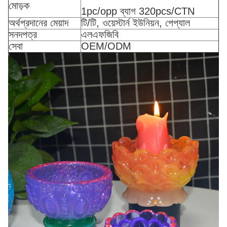
মোড়ক
1pc/opp ব্যাগ 320pcs/CTN
অর্থপ্রদানের মেয়াদ
টি/টি, ওয়েস্টার্ন ইউনিয়ন, পেপ্যাল
সনদপত্র
এলএফজিবি
সেবা
OEM/ODM