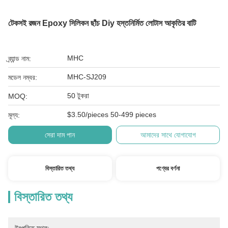
টেকসই রজন Epoxy সিলিকন ছাঁচ Diy হস্তনির্মিত লোটাস আকৃতির বাটি
MHC
ব্র্যান্ড নাম:
MHC-SJ209
মডেল নম্বর:
50 টুকরা
MOQ:
$3.50/pieces 50-499 pieces
মূল্য:
সেরা দাম পান
আমাদের সাথে যোগাযোগ
বিস্তারিত তথ্য
পণ্যের বর্ণনা
বিস্তারিত তথ্য