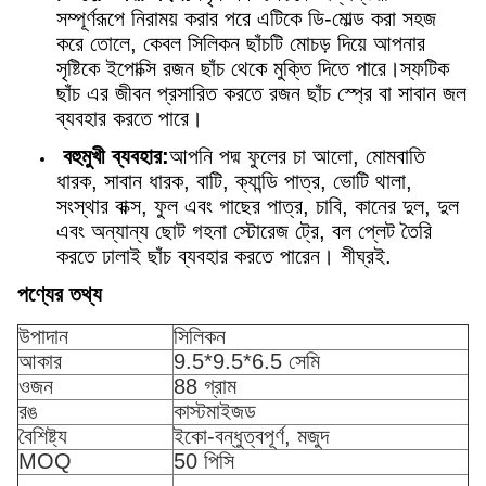
সম্পূর্ণরূপে নিরাময় করার পরে এটিকে ডি-মোল্ড করা সহজ
করে তোলে, কেবল সিলিকন ছাঁচটি মোচড় দিয়ে আপনার
সৃষ্টিকে ইপোক্সি রজন ছাঁচ থেকে মুক্তি দিতে পারে।স্ফটিক
ছাঁচ এর জীবন প্রসারিত করতে রজন ছাঁচ স্প্রে বা সাবান জল
ব্যবহার করতে পারে।
বহুমুখী ব্যবহার:
আপনি পদ্ম ফুলের চা আলো, মোমবাতি
ধারক, সাবান ধারক, বাটি, ক্যান্ডি পাত্র, ভোটি থালা,
সংস্থার বাক্স, ফুল এবং গাছের পাত্র, চাবি, কানের দুল, দুল
এবং অন্যান্য ছোট গহনা স্টোরেজ ট্রে, বল প্লেট তৈরি
করতে ঢালাই ছাঁচ ব্যবহার করতে পারেন। শীঘ্রই.
পণ্যের তথ্য
উপাদান
সিলিকন
আকার
9.5*9.5*6.5 সেমি
ওজন
88 গ্রাম
রঙ
কাস্টমাইজড
বৈশিষ্ট্য
ইকো-বন্ধুত্বপূর্ণ, মজুদ
MOQ
50 পিসি