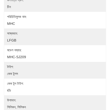
উৎপত্তি স্থল:
চীন
পরিচিতিমুলক নাম:
MHC
সাক্ষ্যদান:
LFGB
মডেল নম্বার:
MHC-SJ209
টাইপ:
কেক টুলস
কেক টুল টাইপ:
ছাঁচ
উপাদান:
সিলিকন, সিলিকন