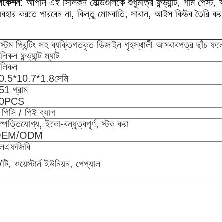
্লিকেশন
: আপনি এই সিলিকন মোল্ডগুলিকে শুধুমাত্র ফন্ড্যান্ট, গাম পেস্ট,
যবহার করতে পারবেন না, কিন্তু মোমবাতি, সাবান, আইস কিউব তৈরি ক
াস্টম প্রিন্টিং সহ ব্যক্তিগতকৃত ডিজাইন গৃহস্থালী আসবাবপত্র ছাঁচ ফলের
লিকন ফন্ড্যান্ট ম্যাট
িলিকন
0.5*10.7*1.8সেমি
51 গ্রাম
0PCS
 পিসি / পিই ব্যাগ
ষ্পত্তিযোগ্য, ইকো-বন্ধুত্বপূর্ণ, স্টক করা
OEM/ODM
লএফজিবি
/টি, ওয়েস্টার্ন ইউনিয়ন, পেপ্যাল