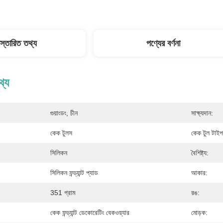
িস্তারিত তথ্য
পণ্যের বর্ণনা
থ্য
গুয়াংডং, চীন
সাক্ষ্যদান:
কেক টুলস
কেক টুল টাইপ
সিলিকন
বৈশিষ্ট্য:
সিলিকন ফন্ড্যান্ট প্যাড
আকার:
351 গ্রাম
রঙ:
কেক ফন্ড্যান্ট ডেকোরেটিং বেকওয়্যার
মোড়ক: