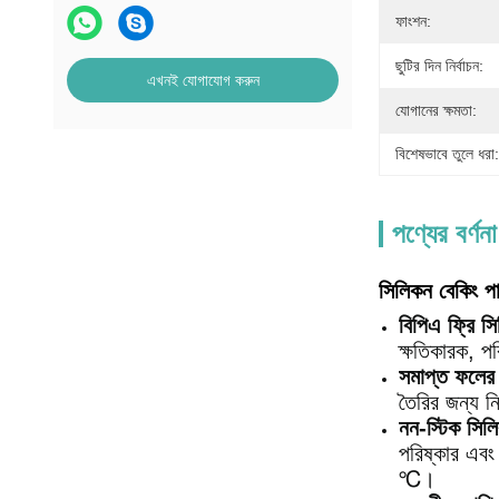
ফাংশন:
ছুটির দিন নির্বাচন:
এখনই যোগাযোগ করুন
যোগানের ক্ষমতা:
বিশেষভাবে তুলে ধরা:
পণ্যের বর্ণনা
সিলিকন বেকিং পাত
বিপিএ ফ্রি স
ক্ষতিকারক, পর
সমাপ্ত ফলে
তৈরির জন্য ন
নন-স্টিক সিলি
পরিষ্কার এবং
℃।