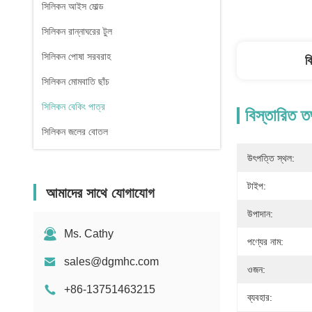
সিলিকন আইস মোল্ড
সিলিকন রান্নাঘরের টুল
সিলিকন পোষা সরবরাহ
ব
সিলিকন মোমবাতি ছাঁচ
সিলিকন বেকিং পাত্র
বিস্তারিত ত
সিলিকন জলের বোতল
উৎপত্তি স্থল:
টাইপ:
আমাদের সাথে যোগাযোগ
উপাদান:
Ms. Cathy
পণ্যের নাম:
sales@dgmhc.com
ওজন:
+86-13751463215
ব্যবহার: