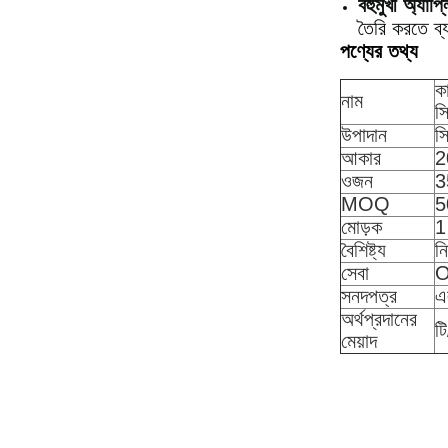
বহুমুখী অ্যাপ
তৈরি করতে ব্
পণ্যের তথ্য
ক
নাম
সি
উপাদান
স
আকার
2
ওজন
3
MOQ
5
মোড়ক
1
বৈশিষ্ট্য
নি
সেবা
সনদপত্র
এ
অর্থপ্রদানের
টি
মেয়াদ