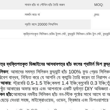
সাবান ছাঁচ বা শৌখিন ছাঁচ তৈরি করুন
MOQ:
সমর্থন করে না
বন্দর:
প্রতি মাসে 20000 পিস/পিস
ব্যক্তিগতকৃত সিলিকন বেকিং টুলস সেট
, 
ফন্ড্যান্ট সিলিকন বেকিং টুল সেট
, 
ফন্ড্য
্র ব্যক্তিগতকৃত ডিজাইনের আসবাবপত্র ছাঁচ ফলের প্যাটার্ন ডিশ ফন্ড্যান
িলিকন
: আমাদের সমস্ত সিলিকন ফন্ড্যান্ট ছাঁচ 100% ফুড গ্রেড সিলিকন
িবেশ বান্ধব, নিশ্চিত করে যে আপনি যে ক্যান্ডি তৈরি করেন তা নিরাপদ এ
র আকার
: স্ট্রবেরি 0.5-1.5 ইঞ্চি;কমলা 1.4 ইঞ্চি;ব্লুবেরি 0.3 ইঞ্চ
িখুঁত আকারের অফার করে এবং আপনাকে একটি দুর্দান্ত DIY অভিজ্ঞতা দেয়
কন ছাঁচ:
আমাদের নমনীয় সিলিকন ছাঁচ নন-স্টিক পৃষ্ঠের সাথে আসে যা আপ
 ছেড়ে দেওয়া সহজ, মাইক্রোওয়েভ, ওভেন, ফ্রিজার এবং ডিশওয়াশা