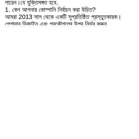
পারেন।যে যুক্তিসঙ্গত হবে.
1. কেন আপনার কোম্পানি নির্বাচন করা উচিত?
আমরা 2013 সাল থেকে একটি সুপ্রতিষ্ঠিত প্রস্তুতকারক।
পেশাদার ডিজাইন এবং প্রকৌশলের উপর নির্ভর করুন
দল, আমরা বিশ্বজুড়ে বিখ্যাত ক্লায়েন্টদের OEM এবং ODM
পরিষেবা সরবরাহ করেছি।
2. আপনি কাস্টম আদেশ গ্রহণ করেন?
হ্যা আমরা করি.আমরা হয় আপনার কাস্টমাইজড ছাঁচ নকশা উত্পাদন
করতে পারেন, অথবা আপনি বিভিন্ন কিনতে পারেন
আমাদের ছাঁচগুলির যেগুলি আমরা আমাদের কারখানায় ডিজাইন এবং
উত্পাদন করি।
3. কাস্টমাইজড ছাঁচ তৈরির প্রক্রিয়ার ধাপগুলি কী কী?
3D ডিজাইন> টুলিং তৈরি করা> টুলিং টেস্টিং> সিলিকন
কাঁচামালের জন্য আইপিকিউসি> মিক্সিং এবং কাটিং>
কিউরিং কম্প্রেশন এবং কাঁচামাল ট্রিম-ইং > ম্যানুফ্যাকচারিং এর
জন্য FQC > পোস্ট কিউরিং > প্যাকেজিং >
OQC> স্টোরিং> ডেলিভারি
4. আমার আরও প্রশ্ন থাকলে আমি কার কাছে যেতে পারি?
একজন অ্যাকাউন্ট ম্যানেজার আপনাকে বরাদ্দ করা হবে এবং পুরো
সময় জুড়ে আপনার সাথে যোগাযোগ করবে