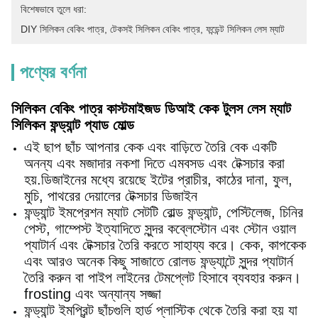
বিশেষভাবে তুলে ধরা:
DIY সিলিকন বেকিং পাত্র
, 
টেকসই সিলিকন বেকিং পাত্র
, 
ফন্ডেন্ট সিলিকন লেস ম্যাট
পণ্যের বর্ণনা
সিলিকন বেকিং পাত্র কাস্টমাইজড ডিআই কেক টুলস লেস ম্যাট
সিলিকন ফন্ড্যান্ট প্যাড মোল্ড
এই ছাপ ছাঁচ আপনার কেক এবং বাড়িতে তৈরি বেক একটি
অনন্য এবং মজাদার নকশা দিতে এমবসড এবং টেক্সচার করা
হয়.ডিজাইনের মধ্যে রয়েছে ইটের প্রাচীর, কাঠের দানা, ফুল,
মুচি, পাথরের দেয়ালের টেক্সচার ডিজাইন
ফন্ড্যান্ট ইমপ্রেশন ম্যাট সেটটি রোল্ড ফন্ড্যান্ট, পেস্টিলেজ, চিনির
পেস্ট, গাম্পেস্ট ইত্যাদিতে সুন্দর কব্লেস্টোন এবং স্টোন ওয়াল
প্যাটার্ন এবং টেক্সচার তৈরি করতে সাহায্য করে। কেক, কাপকেক
এবং আরও অনেক কিছু সাজাতে রোলড ফন্ড্যান্টে সুন্দর প্যাটার্ন
তৈরি করুন বা পাইপ লাইনের টেমপ্লেট হিসাবে ব্যবহার করুন।
frosting এবং অন্যান্য সজ্জা
ফন্ড্যান্ট ইমপ্রিন্ট ছাঁচগুলি হার্ড প্লাস্টিক থেকে তৈরি করা হয় যা