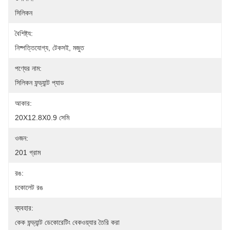
সিলিকন
বৈশিষ্ট্য:
নিষ্পত্তিযোগ্য, টেকসই, মজুত
পণ্যের নাম:
সিলিকন ফন্ড্যান্ট প্যাড
আকার:
20X12.8X0.9 সেমি
ওজন:
201 গ্রাম
রঙ:
চকোলেট রঙ
ব্যবহার:
কেক ফন্ড্যান্ট ডেকোরেটিং বেকওয়্যার তৈরি করা