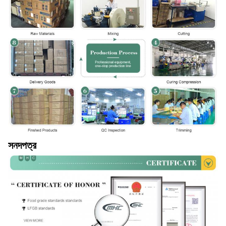
সনদপত্র