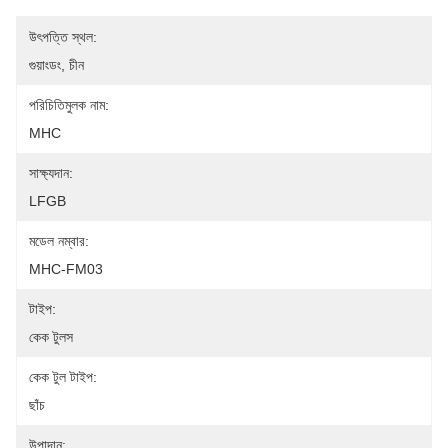
উৎপত্তি স্থল:
গুয়াংডং, চীন
পরিচিতিমুলক নাম:
MHC
সাক্ষ্যদান:
LFGB
মডেল নম্বার:
MHC-FM03
টাইপ:
কেক টুলস
কেক টুল টাইপ:
ছাঁচ
উপাদান: