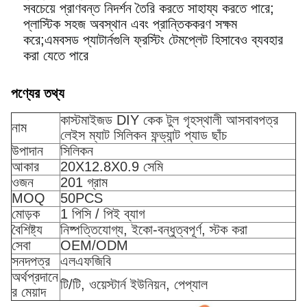
সবচেয়ে প্রাণবন্ত নিদর্শন তৈরি করতে সাহায্য করতে পারে;
প্লাস্টিক সহজ অবস্থান এবং প্রান্তিককরণ সক্ষম
করে;এমবসড প্যাটার্নগুলি ফ্রস্টিং টেমপ্লেট হিসাবেও ব্যবহার
করা যেতে পারে
পণ্যের তথ্য
কাস্টমাইজড DIY কেক টুল গৃহস্থালী আসবাবপত্র
নাম
লেইস ম্যাট সিলিকন ফন্ড্যান্ট প্যাড ছাঁচ
উপাদান
সিলিকন
আকার
20X12.8X0.9 সেমি
ওজন
201 গ্রাম
MOQ
50PCS
মোড়ক
1 পিসি / পিই ব্যাগ
বৈশিষ্ট্য
নিষ্পত্তিযোগ্য, ইকো-বন্ধুত্বপূর্ণ, স্টক করা
সেবা
OEM/ODM
সনদপত্র
এলএফজিবি
অর্থপ্রদানে
টি/টি, ওয়েস্টার্ন ইউনিয়ন, পেপ্যাল
র মেয়াদ