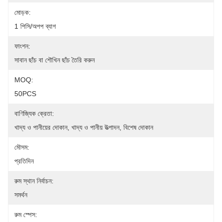
মোড়ক:
1 পিসি/অপপ ব্যাগ
ফাংশন:
সাবান ছাঁচ বা শৌখিন ছাঁচ তৈরি করুন
MOQ:
50PCS
বাণিজ্যিক ক্রেতা:
খাদ্য ও পানীয়ের দোকান, খাদ্য ও পানীয় উত্পাদন, বিশেষ দোকান
মৌসম:
প্রতিদিন
রুম স্থান নির্বাচন:
সমর্থন
রুম স্পেস: