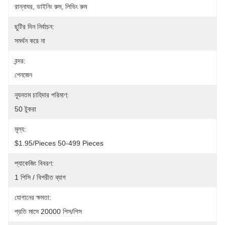
রান্নাঘর, ডাইনিং রুম, লিভিং রুম
ছুটির দিন নির্বাচন:
সমর্থন করে না
বন্দর:
শেনজেন
ন্যূনতম চাহিদার পরিমাণ:
50 টুকরা
মূল্য:
$1.95/pieces 50-499 Pieces
প্যাকেজিং বিবরণ:
1 পিসি / বিপরীত ব্যাগ
যোগানের ক্ষমতা:
প্রতি মাসে 20000 পিস/পিস