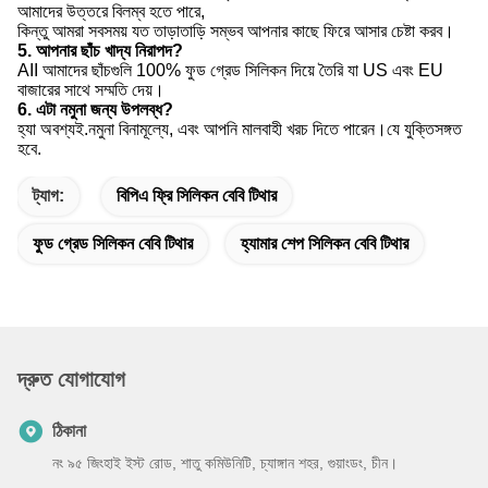
দয়া করে মনে রাখবেন যে, আপনার অবস্থান এবং tme জোনের উপর ভিত্তি করে,
আমাদের উত্তরে বিলম্ব হতে পারে,
কিন্তু আমরা সবসময় যত তাড়াতাড়ি সম্ভব আপনার কাছে ফিরে আসার চেষ্টা করব।
5. আপনার ছাঁচ খাদ্য নিরাপদ?
AII আমাদের ছাঁচগুলি 100% ফুড গ্রেড সিলিকন দিয়ে তৈরি যা US এবং EU
বাজারের সাথে সম্মতি দেয়।
6. এটা নমুনা জন্য উপলব্ধ?
হ্যা অবশ্যই.নমুনা বিনামূল্যে, এবং আপনি মালবাহী খরচ দিতে পারেন।যে যুক্তিসঙ্গত
হবে.
ট্যাগ:
বিপিএ ফ্রি সিলিকন বেবি টিথার
ফুড গ্রেড সিলিকন বেবি টিথার
হ্যামার শেপ সিলিকন বেবি টিথার
দ্রুত যোগাযোগ
ঠিকানা
নং ৯৫ জিংহাই ইস্ট রোড, শাতু কমিউনিটি, চ্যাঙ্গান শহর, গুয়াংডং, চীন।