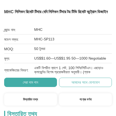
MHC সিলিকন রিমোট টিথার বেবি সিলিকন টিথার টয় টিভি রিমোট কন্ট্রোল ডিজাইন
MHC
ব্র্যান্ড নাম:
MHC-SP113
মডেল নম্বর:
50 টুকরা
MOQ:
US$$1.60—US$$1.95 50—1000 Negotiable
মূল্য:
একটি বিপরীত ব্যাগে 1 সেট, 100 পিসি/সিটিএন। এছাড়াও
প্যাকেজিংয়ের বিবরণ:
ক্লায়েন্টের বিশেষ প্রয়োজনীয়তা অনুযায়ী। (প্যাক
সেরা দাম পান
আমাদের সাথে যোগাযোগ
বিস্তারিত তথ্য
পণ্যের বর্ণনা
বিস্তারিত তথ্য