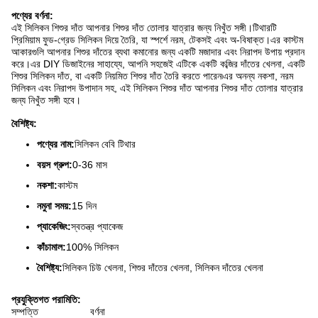
পণ্যের বর্ণনা:
এই সিলিকন শিশুর দাঁত আপনার শিশুর দাঁত তোলার যাত্রার জন্য নিখুঁত সঙ্গী।টিথারটি
প্রিমিয়াম ফুড-গ্রেড সিলিকন দিয়ে তৈরি, যা স্পর্শে নরম, টেকসই এবং অ-বিষাক্ত।এর কাস্টম
আকারগুলি আপনার শিশুর দাঁতের ব্যথা কমানোর জন্য একটি মজাদার এবং নিরাপদ উপায় প্রদান
করে।এর DIY ডিজাইনের সাহায্যে, আপনি সহজেই এটিকে একটি কব্জির দাঁতের খেলনা, একটি
শিশুর সিলিকন দাঁত, বা একটি নিয়মিত শিশুর দাঁত তৈরি করতে পারেন৷এর অনন্য নকশা, নরম
সিলিকন এবং নিরাপদ উপাদান সহ, এই সিলিকন শিশুর দাঁত আপনার শিশুর দাঁত তোলার যাত্রার
জন্য নিখুঁত সঙ্গী হবে।
বৈশিষ্ট্য:
পণ্যের নাম:
সিলিকন বেবি টিথার
বয়স গ্রুপ:
0-36 মাস
নকশা:
কাস্টম
নমুনা সময়:
15 দিন
প্যাকেজিং:
স্বতন্ত্র প্যাকেজ
কাঁচামাল:
100% সিলিকন
বৈশিষ্ট্য:
সিলিকন চিউ খেলনা, শিশুর দাঁতের খেলনা, সিলিকন দাঁতের খেলনা
প্রযুক্তিগত পরামিতি:
সম্পত্তি
বর্ণনা