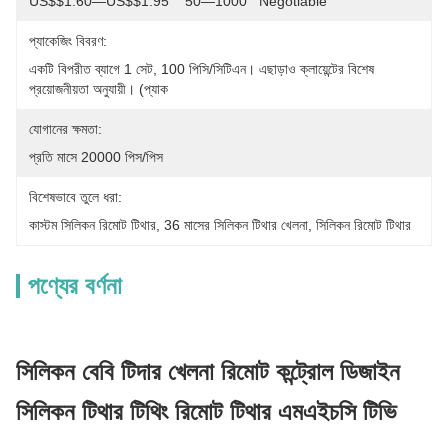
US$$1.60—US$$1.95    50—1000   Negotiable
প্যাকেজিং বিবরণ:
একটি বিপরীত ব্যাগে 1 সেট, 100 পিসি/সিটিএন। এছাড়াও ক্লায়েন্টের বিশেষ 
প্রয়োজনীয়তা অনুযায়ী। (প্যাক
যোগানের ক্ষমতা:
প্রতি মাসে 20000 পিস/পিস
বিশেষভাবে তুলে ধরা:
কাস্টম সিলিকন রিমোট টিথার
, 
36 মাসের সিলিকন টিথার খেলনা
, 
সিলিকন রিমোট টিথার
পণ্যের বর্ণনা
সিলিকন বেবি টিদার খেলনা রিমোট কন্ট্রোল ডিজাইন
সিলিকন টিথার টিথিং রিমোট টিথার এমএইচসি টিভি