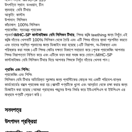
উৎপত্তি স্থান: ডংগুয়ান, চীন
ব্যবহার: বেবি টিথার
আকৃতি: কাস্টম
উপাদান: সিলিকন
কাঁচামাল: 100% সিলিকন
প্যাকেজিং: স্বতন্ত্র প্যাকেজ
প্রবর্তন
MHC-SP কাস্টমাইজড বেবি সিলিকন টিথার
, শিশুর কব্জি teething জন্য নিখুঁত.এই
কব্জি দাঁতের খেলনাটি 100% সিলিকন থেকে তৈরি এবং এটি শিশুর দাঁতের ব্যথা প্রশমিত করতে
এবং তাদের স্বস্তি প্রদানের জন্য ডিজাইন করা হয়েছে।এটি নিরাপদ, অ-বিষাক্ত এবং
পরিষ্কার করা সহজ।এটি শিশুর মোটর দক্ষতা বিকাশে সহায়তা করে।পৃথক প্যাকেজিং আপনার
শিশুর নিরাপত্তা নিশ্চিত করে এবং এটিকে বহন করা সহজ করে তোলে।MHC-SP
কাস্টমাইজড বেবি সিলিকন টিথার দিয়ে আপনার শিশুকে নিখুঁত দাঁতের খেলনা পান।
প্যাকিং এবং শিপিং:
প্যাকেজিং এবং শিপিং
সিলিকন বেবি টিথার অতিরিক্ত সুরক্ষার জন্য প্লাস্টিকের মোড়ক সহ একটি পরিবেশ-বান্ধব
কার্ডবোর্ডের বাক্সে প্যাকেজ করা হয়।বাক্সটি পণ্যটিকে ধুলো এবং আর্দ্রতা থেকে রক্ষা করার জন্য
ডিজাইন করা হয়েছে।আমরা গ্রাহকের পছন্দের উপর নির্ভর করে ইউএসপিএস বা ইউপিএস এর
মাধ্যমে পণ্যটি প্রেরণ করি।
সনদপত্র
উৎপাদন প্রক্রিয়া