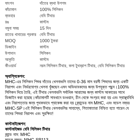
ফাংশন
দাঁতের ব্যথা উপশম
কাঁচামাল
100% সিলিকন
ব্যবহার
বেবি টিথার
রঙ
কাস্টম
নমুনা সময়
15 দিন
রাতের খাবারের প্রকার
বেবি টিথার
MOQ
1000 টুকরা
ডিজাইন
কাস্টম
উপাদান
সিলিকন
আকৃতি
কাস্টম
কীওয়ার্ড
নরম সিলিকন টিথার, কলা টুথব্রাশ টিথার, বেবি সিলিকন টিথার
অ্যাপ্লিকেশন:
MHC-এর সিলিকন শিশুর দাঁতের খেলনাগুলি তাদের 0-36 মাস বয়সী শিশুদের জন্য একটি
নিরাপদ এবং নির্ভরযোগ্য খেলনা খুঁজছেন এমন অভিভাবকদের জন্য উপযুক্ত পছন্দ।100%
সিলিকন দিয়ে তৈরি, এই টিথার খেলনাগুলি সর্বাধিক আরামের জন্য কাস্টম আকারের সাথে
ডিজাইন করা হয়েছে।কাঁচামালটি সাবধানে ডংগুয়ান, চীন থেকে সংগ্রহ করা হয় এবং স্বাস্থ্যবিধি
এবং নিরাপত্তার জন্য পৃথকভাবে প্যাকেজ করা হয়।ব্র্যান্ডের নাম MHC, এবং মডেল নম্বর
MHC-SP।এই সিলিকন টিথার খেলনাগুলির সাহায্যে, পিতামাতারা নিশ্চিত হতে পারেন যে
তাদের শিশুরা নিরাপদ এবং সুরক্ষিত!
কাস্টমাইজেশন:
কাস্টমাইজড বেবি সিলিকন টিথার
ব্র্যান্ড নাম: MHC
মডেল নম্বর: MHC-SP113