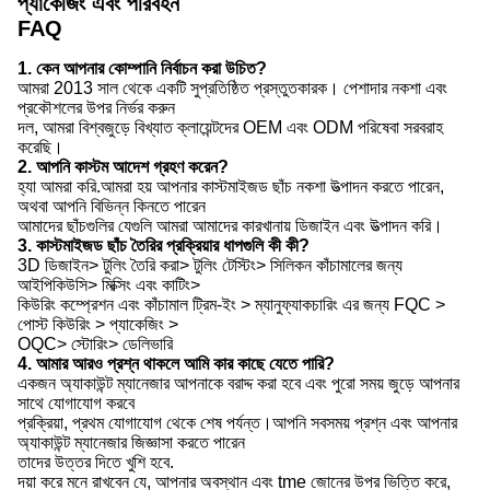
প্যাকেজিং এবং পরিবহন
FAQ
1. কেন আপনার কোম্পানি নির্বাচন করা উচিত?
আমরা 2013 সাল থেকে একটি সুপ্রতিষ্ঠিত প্রস্তুতকারক। পেশাদার নকশা এবং
প্রকৌশলের উপর নির্ভর করুন
দল, আমরা বিশ্বজুড়ে বিখ্যাত ক্লায়েন্টদের OEM এবং ODM পরিষেবা সরবরাহ
করেছি।
2. আপনি কাস্টম আদেশ গ্রহণ করেন?
হ্যা আমরা করি.আমরা হয় আপনার কাস্টমাইজড ছাঁচ নকশা উত্পাদন করতে পারেন,
অথবা আপনি বিভিন্ন কিনতে পারেন
আমাদের ছাঁচগুলির যেগুলি আমরা আমাদের কারখানায় ডিজাইন এবং উত্পাদন করি।
3. কাস্টমাইজড ছাঁচ তৈরির প্রক্রিয়ার ধাপগুলি কী কী?
3D ডিজাইন> টুলিং তৈরি করা> টুলিং টেস্টিং> সিলিকন কাঁচামালের জন্য
আইপিকিউসি> মিক্সিং এবং কাটিং>
কিউরিং কম্প্রেশন এবং কাঁচামাল ট্রিম-ইং > ম্যানুফ্যাকচারিং এর জন্য FQC >
পোস্ট কিউরিং > প্যাকেজিং >
OQC> স্টোরিং> ডেলিভারি
4. আমার আরও প্রশ্ন থাকলে আমি কার কাছে যেতে পারি?
একজন অ্যাকাউন্ট ম্যানেজার আপনাকে বরাদ্দ করা হবে এবং পুরো সময় জুড়ে আপনার
সাথে যোগাযোগ করবে
প্রক্রিয়া, প্রথম যোগাযোগ থেকে শেষ পর্যন্ত।আপনি সবসময় প্রশ্ন এবং আপনার
অ্যাকাউন্ট ম্যানেজার জিজ্ঞাসা করতে পারেন
তাদের উত্তর দিতে খুশি হবে.