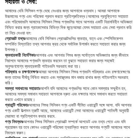
সহায়তা ও সেবা:
আমাদের বেবি সিলিকন পণ্য বেছে নেওয়ার জন্য আপনাকে ধন্যবাদ। আমরা আপনাকে
উচ্চমানের পণ্য এবং পরিষেবা প্রদান করতে প্রতিশ্রুতিবদ্ধ।আমাদের প্রযুক্তিগত সহায়তা
এবং পরিষেবাগুলি আমাদের সিলিকন শিশুর পণ্যগুলির সাথে আপনার একটি বিরামবিহীন অভিজ্ঞতা
নিশ্চিত করার জন্য গ্রাহকসেবার বিভিন্ন দিক জুড়েআমরা যেসব সহায়তা এবং সেবা প্রদান করি
তা নিচে দেওয়া হল:
প্রোডাক্ট তথ্যঃ
আমাদের বেবি সিলিকন প্রোডাক্টগুলির ব্যবহার, যত্ন এবং স্পেসিফিকেশন
সম্পর্কিত বিস্তারিত তথ্য আপনার ক্রয় থেকে সর্বাধিক উপার্জন করতে সহায়তা করার জন্য
উপলব্ধ।
ব্যবহারকারী নির্দেশিকাঃ
আপনার এবং আপনার শিশুর জন্য সর্বোত্তম অভিজ্ঞতার জন্য কীভাবে
নিরাপদে আমাদের পণ্যগুলি ব্যবহার করবেন তা বুঝতে সহায়তা করার জন্য সহজেই
অনুসরণযোগ্য ব্যবহারকারী গাইডগুলি সরবরাহ করা হয়।
পরিষ্কার ও রক্ষণাবেক্ষণঃ
আমরা আপনার সিলিকন শিশুর পণ্যগুলি পরিষ্কার এবং রক্ষণাবেক্ষণের
জন্য তাদের দীর্ঘায়ু নিশ্চিত করতে এবং স্বাস্থ্যকর মান বজায় রাখার জন্য গাইডলাইন সরবরাহ
করি।
সমস্যা সমাধানের সহায়তাঃ
আপনি যদি আমাদের পণ্যগুলির সাথে কোন সমস্যার সম্মুখীন হন,
আমাদের সমস্যা সমাধান সহায়তা আপনাকে দ্রুত এবং দক্ষতার সাথে সমাধান করতে সহায়তা
করতে এখানে রয়েছে।
গ্যারান্টি পরিষেবাঃ
আমাদের শিশুর সিলিকন পণ্য একটি সীমিত ওয়ারেন্টি সঙ্গে আসা. যদি আপনার
পণ্য একটি উত্পাদন ত্রুটি আছে, আমাদের ওয়ারেন্টি সেবা আমাদের ওয়ারেন্টি শর্তাবলী অনুযায়ী
মেরামত বা প্রতিস্থাপন কভার করবে.
পণ্য নিবন্ধনঃ
আপনার শিশুর সিলিকন প্রোডাক্ট সম্পর্কে আপডেট এবং তথ্য পেতে এবং যদি
প্রয়োজন হয় তবে কোনও ওয়ারেন্টি পরিষেবা ত্বরান্বিত করতে আপনার পণ্যটি আমাদের সাথে
নিবন্ধন করুন।