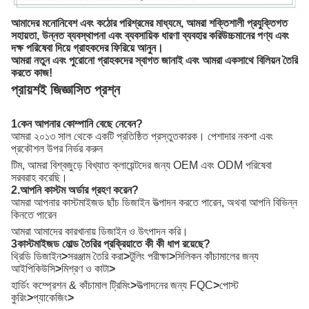
আমাদের মনোনিবেশ এবং কঠোর পরিশ্রমের মাধ্যমে, আমরা শক্তিশালী প্রযুক্তিগত
সহায়তা, উন্নত ব্যবস্থাপনা এবং ব্যবসায়িক ধারণা ব্যবহার করি
উচ্চমানের পণ্য এবং
দক্ষ পরিষেবা দিয়ে গ্রাহকদের ফিরিয়ে আনুন।
আমরা নতুন এবং পুরোনো গ্রাহকদের স্বাগত জানাই এবং আমরা একসাথে বিলিয়ন তৈরি
করতে কাজ!
প্রায়শই জিজ্ঞাসিত প্রশ্ন
1কেন আপনার কোম্পানি বেছে নেবেন?
আমরা ২০১৩ সাল থেকে একটি প্রতিষ্ঠিত প্রস্তুতকারক। পেশাদার নকশা এবং
প্রকৌশল উপর নির্ভর করুন
টিম, আমরা বিশ্বজুড়ে বিখ্যাত ক্লায়েন্টদের জন্য OEM এবং ODM পরিষেবা
সরবরাহ করেছি।
2.আপনি কাস্টম অর্ডার গ্রহণ করেন?
আমরা আপনার কাস্টমাইজড ছাঁচ ডিজাইন উত্পাদন করতে পারেন, অথবা আপনি বিভিন্ন
কিনতে পারেন
আমরা আমাদের কারখানায় ডিজাইন ও উৎপাদন করি।
3কাস্টমাইজড মোল্ড তৈরির প্রক্রিয়াতে কী কী ধাপ রয়েছে?
থ্রিডি ডিজাইন
>
সরঞ্জাম তৈরি করা
>
টুলিং পরীক্ষা
>
সিলিকন কাঁচামালের জন্য
আইপিকিউসি
>
মিশ্রণ ও কাটা
>
হার্ডিং কম্প্রেশন & কাঁচামাল ট্রিমিং
>
উত্পাদনের জন্য FQC
>
পোস্ট
কুরিং
>
প্যাকেজিং
>