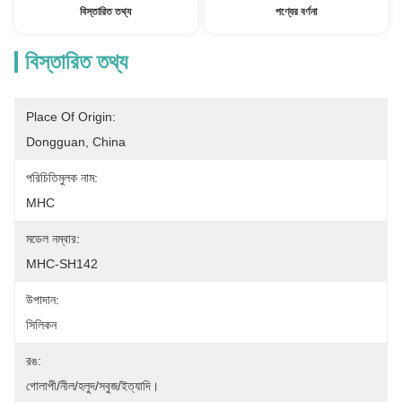
বিস্তারিত তথ্য
পণ্যের বর্ণনা
বিস্তারিত তথ্য
Place Of Origin:
Dongguan, China
পরিচিতিমুলক নাম:
MHC
মডেল নম্বার:
MHC-SH142
উপাদান:
সিলিকন
রঙ:
গোলাপী/নীল/হলুদ/সবুজ/ইত্যাদি।