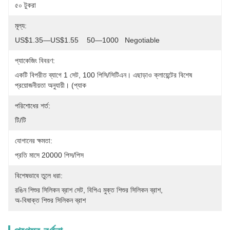
৫০ টুকরা
মূল্য:
US$1.35—US$1.55    50—1000   Negotiable
প্যাকেজিং বিবরণ:
একটি বিপরীত ব্যাগে 1 সেট, 100 পিসি/সিটিএন। এছাড়াও ক্লায়েন্টের বিশেষ 
প্রয়োজনীয়তা অনুযায়ী। (প্যাক
পরিশোধের শর্ত:
টি/টি
যোগানের ক্ষমতা:
প্রতি মাসে 20000 পিস/পিস
বিশেষভাবে তুলে ধরা:
রঙিন শিশুর সিলিকন ব্রাশ সেট
, 
বিপিএ মুক্ত শিশুর সিলিকন ব্রাশ
, 
অ-বিষাক্ত শিশুর সিলিকন ব্রাশ