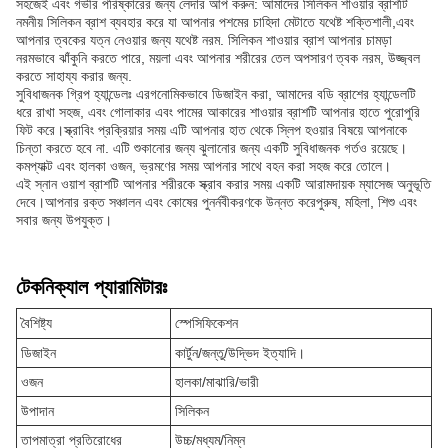
সহজেই এবং গভীর পরিষ্কারের জন্য লেদার আপ করুন: আমাদের সিলিকন শাওয়ার ব্রাশটি
নমনীয় সিলিকন ব্রাশ ব্যবহার করে যা আপনার পশমের চাহিদা মেটাতে যথেষ্ট শক্তিশালী,এবং
আপনার ত্বকের যত্ন নেওয়ার জন্য যথেষ্ট নরম. সিলিকন শাওয়ার ব্রাশ আপনার চামড়া
নরমভাবে ঝাঁকুনি করতে পারে, ময়লা এবং আপনার শরীরের তেল অপসারণ ত্বক নরম, উজ্জ্বল
করতে সাহায্য করার জন্য.
সুবিধাজনক গ্রিপ হ্যান্ডেলঃ এরগনোমিকভাবে ডিজাইন করা, আমাদের বডি ব্রাশের হ্যান্ডেলটি
ধরে রাখা সহজ, এবং গোলাকার এবং পামের আকারের শাওয়ার ব্রাশটি আপনার হাতে পুরোপুরি
ফিট করে।স্ক্রাবিং প্রক্রিয়ার সময় এটি আপনার হাত থেকে স্লিপ হওয়ার বিষয়ে আপনাকে
চিন্তা করতে হবে না. এটি শুকানোর জন্য ঝুলানোর জন্য একটি সুবিধাজনক গর্তও রয়েছে।
কমপ্যাক্ট এবং হালকা ওজন, ভ্রমণের সময় আপনার সাথে বহন করা সহজ করে তোলে।
এই স্নান ওয়াশ ব্রাশটি আপনার শরীরকে স্ক্রাব করার সময় একটি আরামদায়ক ম্যাসেজ অনুভূতি
দেবে।আপনার রক্ত সঞ্চালন এবং কোষের পুনর্নবীকরণকে উন্নত করেপুরুষ, মহিলা, শিশু এবং
সবার জন্য উপযুক্ত।
টেকনিক্যাল প্যারামিটারঃ
বৈশিষ্ট্য
স্পেসিফিকেশন
ডিজাইন
কার্টুন/জন্তু/উদ্ভিদ ইত্যাদি।
ওজন
হালকা/মাঝারি/ভারী
উপাদান
সিলিকন
তাপমাত্রা প্রতিরোধের
উচ্চ/মধ্যম/নিম্ন