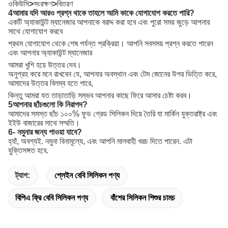
ওকিউসি
>
সংরক্ষণ
>
বিতরণ
4আমার যদি আরও প্রশ্ন থাকে তাহলে আমি কাকে যোগাযোগ করতে পারি?
একটি অ্যাকাউন্ট ম্যানেজার আপনাকে বরাদ্দ করা হবে এবং পুরো সময় জুড়ে আপনার
সাথে যোগাযোগ করবে
প্রথম যোগাযোগ থেকে শেষ পর্যন্ত প্রক্রিয়া। আপনি সবসময় প্রশ্ন করতে পারেন
এবং আপনার অ্যাকাউন্ট ম্যানেজার
আমরা খুশি হয়ে উত্তর দেব।
অনুগ্রহ করে মনে রাখবেন যে, আপনার অবস্থান এবং টেম জোনের উপর ভিত্তি করে,
আমাদের উত্তর বিলম্ব হতে পারে,
কিন্তু আমরা যত তাড়াতাড়ি সম্ভব আপনার কাছে ফিরে আসার চেষ্টা করব।
5আপনার ছাঁচগুলো কি নিরাপদ?
আমাদের সমস্ত ছাঁচ ১০০% ফুড গ্রেড সিলিকন দিয়ে তৈরি যা মার্কিন যুক্তরাষ্ট্র এবং
ইইউ বাজারের সাথে সম্মতি।
6- নমুনার জন্য পাওয়া যাবে?
হ্যাঁ, অবশ্যই. নমুনা বিনামূল্যে, এবং আপনি মালবাহী খরচ দিতে পারেন. এটা
যুক্তিসঙ্গত হবে.
ট্যাগ:
প্লেইন বেবি সিলিকন পণ্য
বিপিএ ফ্রি বেবি সিলিকন পণ্য
বাঁশের সিলিকন শিশুর চামচ