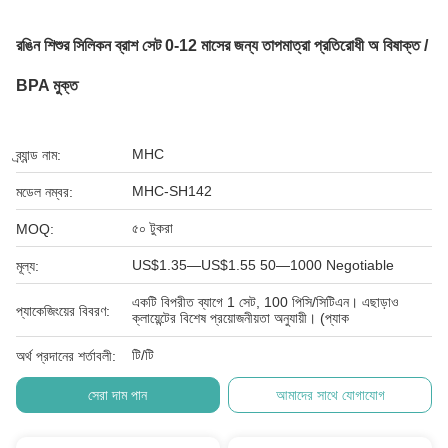
রঙিন শিশুর সিলিকন ব্রাশ সেট 0-12 মাসের জন্য তাপমাত্রা প্রতিরোধী অ বিষাক্ত /
BPA মুক্ত
MHC
ব্র্যান্ড নাম:
MHC-SH142
মডেল নম্বর:
৫০ টুকরা
MOQ:
US$1.35—US$1.55 50—1000 Negotiable
মূল্য:
একটি বিপরীত ব্যাগে 1 সেট, 100 পিসি/সিটিএন। এছাড়াও
প্যাকেজিংয়ের বিবরণ:
ক্লায়েন্টের বিশেষ প্রয়োজনীয়তা অনুযায়ী। (প্যাক
টি/টি
অর্থ প্রদানের শর্তাবলী:
সেরা দাম পান
আমাদের সাথে যোগাযোগ