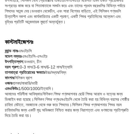
উপসংহারে, সিলিকন বেবি প্রোডাক্টের এমএইচসি-এসএইচ মডেলটি এমন একটি প্রয়োজনীয়
সংগ্রহের কাজ করে যা পিতামাতাকে সমর্থন করে এবং তাদের প্রথম বছরগুলির বিভিন্ন পর্যায়ে
শিশুদের আনন্দ দেয়।ডংগুয়ান থেকেচীন, এবং সারা বিশ্বের বাড়িতে, এই সিলিকন পণ্যগুলি
চিন্তাশীল নকশা এবং কার্যকারিতার একটি প্রমাণ, একটি শিশুর প্রতিদিনের অন্বেষণ এবং
বৃদ্ধির প্রতিটি আনন্দদায়ক মুহুর্তে অন্তর্ভুক্ত।
কাস্টমাইজেশনঃ
ব্র্যান্ড নামঃ
এমএইচসি
মডেল নম্বরঃ
এমএইচসি-এসএইচ
উৎপত্তিস্থল:
ডংগুয়ান, চীন
বয়স গ্রুপ:
0-3 মাস/3-6 মাস/6-12 মাস/ইত্যাদি
তাপমাত্রা প্রতিরোধের ক্ষমতাঃ
উচ্চ/মধ্যম/নিম্ন
ফাংশনঃ
সিলিকন ব্রাশ
ওজনঃ
হালকা/মাঝারি/ভারী
এমওকিউঃ
1/500/1000/ইত্যাদি।
আমাদের পরিসীমা আবিষ্কার
সিলিকন শিশুর পণ্য
আপনার ছোট্ট শিশুর আরাম ও যত্নের জন্য
ডিজাইন করা হয়েছে।
সিলিকন শিশুর পণ্য
এমএইচসি থেকে তৈরি করা হয় বিভিন্ন বয়সের গোষ্ঠীর
চাহিদা মেটাতে, নবজাতক থেকে শুরু করে শিশুদের।
সিলিকন শিশুর পণ্য
আপনার শিশুর নরম
চাহিদাগুলির জন্য একটি মৃদু অভিজ্ঞতা নিশ্চিত করার জন্য নিরাপত্তা এবং গুণমানের প্রতিশ্রুতি
দিয়ে তৈরি করা হয়।