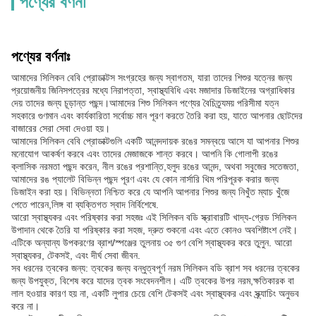
পণ্যের বর্ণনা
পণ্যের বর্ণনাঃ
আমাদের সিলিকন বেবি প্রোডাক্টস সংগ্রহের জন্য স্বাগতম, যারা তাদের শিশুর যত্নের জন্য
প্রয়োজনীয় জিনিসপত্রের মধ্যে নিরাপত্তা, স্বাস্থ্যবিধি এবং মজাদার ডিজাইনের অগ্রাধিকার
দেয় তাদের জন্য চূড়ান্ত পছন্দ।আমাদের শিশু সিলিকন পণ্যের বৈচিত্র্যময় পরিসীমা যত্ন
সহকারে গুণমান এবং কার্যকারিতা সর্বোচ্চ মান পূরণ করতে তৈরি করা হয়, যাতে আপনার ছোটদের
বাজারের সেরা সেবা দেওয়া হয়।
আমাদের সিলিকন বেবি প্রোডাক্টগুলি একটি আনন্দদায়ক রঙের সমন্বয়ে আসে যা আপনার শিশুর
মনোযোগ আকর্ষণ করবে এবং তাদের মেজাজকে শান্ত করবে। আপনি কি গোলাপী রঙের
ক্লাসিক নরমতা পছন্দ করেন, নীল রঙের প্রশান্তি,হলুদ রঙের আনন্দ, অথবা সবুজের সতেজতা,
আমাদের রঙ প্যালেট বিভিন্ন পছন্দ পূরণ এবং যে কোন নার্সারি থিম পরিপূরক করার জন্য
ডিজাইন করা হয়। বিভিন্নতা নিশ্চিত করে যে আপনি আপনার শিশুর জন্য নিখুঁত ম্যাচ খুঁজে
পেতে পারেন,লিঙ্গ বা ব্যক্তিগত স্বাদ নির্বিশেষে.
আরো স্বাস্থ্যকর এবং পরিষ্কার করা সহজঃ এই সিলিকন বডি স্ক্রাবারটি খাদ্য-গ্রেড সিলিকন
উপাদান থেকে তৈরি যা পরিষ্কার করা সহজ, দ্রুত শুকনো এবং এতে কোনও অবশিষ্টাংশ নেই।
এটিকে অন্যান্য উপকরণের ব্রাশ/স্পঞ্জের তুলনায় ৩৫ গুণ বেশি স্বাস্থ্যকর করে তুলুন. আরো
স্বাস্থ্যকর, টেকসই, এবং দীর্ঘ সেবা জীবন.
সব ধরনের ত্বকের জন্য: ত্বকের জন্য বন্ধুত্বপূর্ণ নরম সিলিকন বডি ব্রাশ সব ধরনের ত্বকের
জন্য উপযুক্ত, বিশেষ করে যাদের ত্বক সংবেদনশীল। এটি ত্বকের উপর নরম,ক্ষতিকারক বা
লাল হওয়ার কারণ হয় না, একটি লুপার চেয়ে বেশি টেকসই এবং স্বাস্থ্যকর এবং স্ক্র্যাচিং অনুভব
করে না।