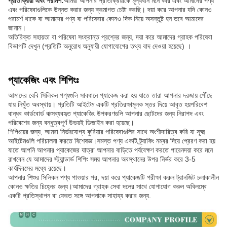
প্রতিক্রিয়া এবং পরামর্শ:
আমরা আপনার প্রতিক্রিয়াকে মূল্যবান মনে করি এবং আমাদের পণ্য
এবং পরিষেবাগুলিকে উন্নত করার জন্য ক্রমাগত চেষ্টা করছি। দয়া করে আপনার যদি কোনও
পরামর্শ থাকে বা আমাদের পণ্য বা পরিষেবার কোনও দিক নিয়ে অসন্তুষ্ট হন তবে আমাদের
জানান।
অতিরিক্ত সহায়তা বা পরিষেবা সংক্রান্ত প্রশ্নের জন্য, দয়া করে আমাদের গ্রাহক পরিষেবা
বিভাগটি দেখুন (প্রতিটি অনুরোধ অনুযায়ী যোগাযোগের তথ্য বাদ দেওয়া হয়েছে) ।
প্যাকেজিং এবং শিপিংঃ
আমাদের বেবি সিলিকন পণ্যগুলি সাবধানে প্যাকেজ করা হয় যাতে তারা আপনার দরজায় পৌঁছে
যায় নিখুঁত অবস্থায়। প্রতিটি আইটেম একটি প্রতিরক্ষামূলক স্তর দিয়ে আবৃত হয়পরিবেশ
বান্ধব কার্ডবোর্ড বাক্সব্যবহৃত প্যাকেজিং উপকরণগুলি আপনার ছোটদের জন্য নিরাপদ এবং
পরিবেশের জন্য বন্ধুত্বপূর্ণ উভয়ই ডিজাইন করা হয়েছে।
শিপিংয়ের জন্য, আমরা নির্ভরযোগ্য কুরিয়ার পরিষেবাগুলির সাথে অংশীদারিত্ব করি যা সূক্ষ্ম
আইটেমগুলি পরিচালনা করতে বিশেষজ্ঞ।সমস্ত পণ্য একটি ট্র্যাকিং নম্বর দিয়ে প্রেরণ করা হয়
যাতে আপনি আপনার প্যাকেজের যাত্রা আপনার বাড়িতে পর্যবেক্ষণ করতে পারেনদয়া করে মনে
রাখবেন যে আমাদের স্ট্যান্ডার্ড শিপিং সময় আপনার অবস্থানের উপর নির্ভর করে 3-5
কার্যদিবসের মধ্যে রয়েছে।
আপনার শিশুর সিলিকন পণ্য পাওয়ার পর, দয়া করে প্যাকেজটি পরীক্ষা করুন ট্রানজিট চলাকালীন
কোনও ক্ষতির চিহ্নের জন্য।আমাদের গ্রাহক সেবা দলের সাথে যোগাযোগ করুন অবিলম্বে
একটি প্রতিস্থাপন বা ফেরত সঙ্গে আপনাকে সাহায্য করার জন্য.