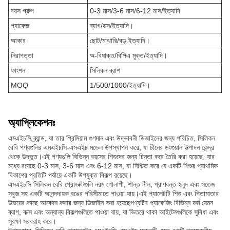
বয়স গ্রুপ
0-3 মাস/3-6 মাস/6-12 মাস/ইত্যাদি
প্যাকেজ
ব্যাগ/বক্স/ইত্যাদি।
আকার
ছোট/মাঝারি/বড় ইত্যাদি।
নিরাপত্তা
অ-বিষাক্ত/বিপিএ মুক্ত/ইত্যাদি।
ফাংশন
সিলিকন ব্রাশ
MOQ
1/500/1000/ইত্যাদি।
অ্যাপ্লিকেশনঃ
এমএইচসি ব্র্যান্ড, যা তার প্রিমিয়াম গুণমান এবং উদ্ভাবনী ডিজাইনের জন্য পরিচিত, সিলিকন
বেবি পণ্যগুলির এমএইচসি-এসএইচ মডেল উপস্থাপন করে, যা চীনের ডংগুয়ান উত্পাদন কেন্দ্র
থেকে উদ্ভূত।এই পণ্যগুলি বিভিন্ন বয়সের শিশুদের জন্য চিন্তা করে তৈরি করা হয়েছে, যার
মধ্যে রয়েছে 0-3 মাস, 3-6 মাস এবং 6-12 মাস, যা নিশ্চিত করে যে একটি শিশুর প্রাথমিক
বিকাশের প্রতিটি পর্যায়ে একটি উপযুক্ত বিকল্প রয়েছে।
এমএইচসি সিলিকন বেবি প্রোডাক্টগুলি নরম গোলাপী, শান্ত নীল, প্রাণবন্ত হলুদ এবং সতেজ
সবুজ সহ একটি আনন্দদায়ক রঙের পরিসীমাতে পাওয়া যায়।এই প্যালেটটি শিশু এবং পিতামাতার
উভয়ের কাছে আবেদন করার জন্য ডিজাইন করা হয়েছেপণ্যটির প্যাকেজিং বিভিন্ন ফর্ম যেমন
ব্যাগ, বাক্স এবং অন্যান্য বিকল্পগুলিতে পাওয়া যায়, যা ভিতরে থাকা আইটেমগুলিকে সুবিধা এবং
সুরক্ষা সরবরাহ করে।