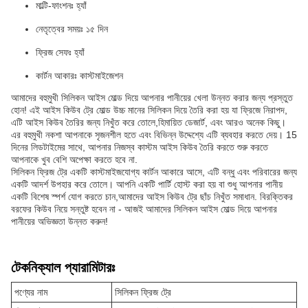
মাল্টি-ফাংশনঃ হ্যাঁ
নেতৃত্বের সময়ঃ ১৫ দিন
ফ্রিজ সেফঃ হ্যাঁ
কার্টন আকারঃ কাস্টমাইজেশন
আমাদের বহুমুখী সিলিকন আইস মোল্ড দিয়ে আপনার পানীয়ের খেলা উন্নত করার জন্য প্রস্তুত
হোন! এই আইস কিউব ট্রে মোল্ড উচ্চ মানের সিলিকন দিয়ে তৈরি করা হয় যা ফ্রিজে নিরাপদ,
এটি আইস কিউব তৈরির জন্য নিখুঁত করে তোলে,হিমায়িত ডেজার্ট, এবং আরও অনেক কিছু।
এর বহুমুখী নকশা আপনাকে সৃজনশীল হতে এবং বিভিন্ন উদ্দেশ্যে এটি ব্যবহার করতে দেয়। 15
দিনের লিডটাইমের সাথে, আপনার নিজস্ব কাস্টম আইস কিউব তৈরি করতে শুরু করতে
আপনাকে খুব বেশি অপেক্ষা করতে হবে না.
সিলিকন ফ্রিজ ট্রে একটি কাস্টমাইজযোগ্য কার্টন আকারে আসে, এটি বন্ধু এবং পরিবারের জন্য
একটি আদর্শ উপহার করে তোলে। আপনি একটি পার্টি হোস্ট করা হয় বা শুধু আপনার পানীয়
একটি বিশেষ স্পর্শ যোগ করতে চান,আমাদের আইস কিউব ট্রে ছাঁচ নিখুঁত সমাধান. বিরক্তিকর
বরফের কিউব নিয়ে সন্তুষ্ট হবেন না - আজই আমাদের সিলিকন আইস মোল্ড দিয়ে আপনার
পানীয়ের অভিজ্ঞতা উন্নত করুন!
টেকনিক্যাল প্যারামিটারঃ
পণ্যের নাম
সিলিকন ফ্রিজ ট্রে