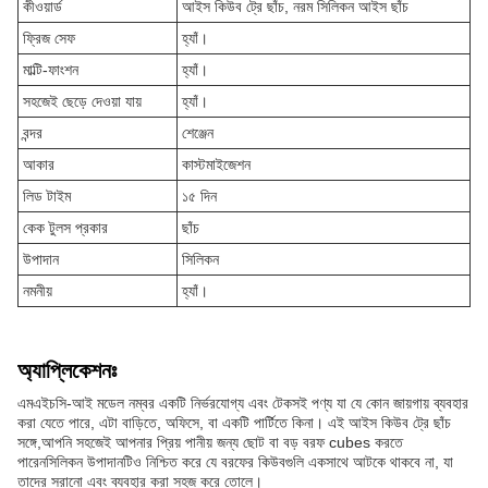
কীওয়ার্ড
আইস কিউব ট্রে ছাঁচ, নরম সিলিকন আইস ছাঁচ
ফ্রিজ সেফ
হ্যাঁ।
মাল্টি-ফাংশন
হ্যাঁ।
সহজেই ছেড়ে দেওয়া যায়
হ্যাঁ।
বন্দর
শেঞ্জেন
আকার
কাস্টমাইজেশন
লিড টাইম
১৫ দিন
কেক টুলস প্রকার
ছাঁচ
উপাদান
সিলিকন
নমনীয়
হ্যাঁ।
অ্যাপ্লিকেশনঃ
এমএইচসি-আই মডেল নম্বর একটি নির্ভরযোগ্য এবং টেকসই পণ্য যা যে কোন জায়গায় ব্যবহার
করা যেতে পারে, এটা বাড়িতে, অফিসে, বা একটি পার্টিতে কিনা। এই আইস কিউব ট্রে ছাঁচ
সঙ্গে,আপনি সহজেই আপনার প্রিয় পানীয় জন্য ছোট বা বড় বরফ cubes করতে
পারেনসিলিকন উপাদানটিও নিশ্চিত করে যে বরফের কিউবগুলি একসাথে আটকে থাকবে না, যা
তাদের সরানো এবং ব্যবহার করা সহজ করে তোলে।