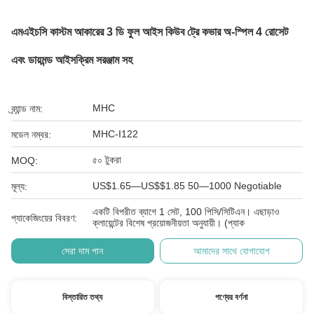
এমএইচসি কাস্টম আকারের 3 ডি ফুল আইস কিউব ট্রে কভার অ-স্পিল 4 রোসেট
এবং ডায়মন্ড আইসক্রিম সরঞ্জাম সহ
MHC
ব্র্যান্ড নাম:
MHC-I122
মডেল নম্বর:
৫০ টুকরা
MOQ:
US$1.65—US$$1.85 50—1000 Negotiable
মূল্য:
একটি বিপরীত ব্যাগে 1 সেট, 100 পিসি/সিটিএন। এছাড়াও
প্যাকেজিংয়ের বিবরণ:
ক্লায়েন্টের বিশেষ প্রয়োজনীয়তা অনুযায়ী। (প্যাক
সেরা দাম পান
আমাদের সাথে যোগাযোগ
বিস্তারিত তথ্য
পণ্যের বর্ণনা