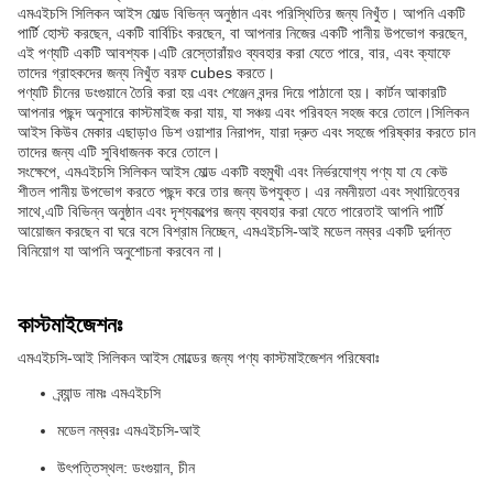
এমএইচসি সিলিকন আইস মোল্ড বিভিন্ন অনুষ্ঠান এবং পরিস্থিতির জন্য নিখুঁত। আপনি একটি
পার্টি হোস্ট করছেন, একটি বার্বিচিং করছেন, বা আপনার নিজের একটি পানীয় উপভোগ করছেন,
এই পণ্যটি একটি আবশ্যক।এটি রেস্তোরাঁয়ও ব্যবহার করা যেতে পারে, বার, এবং ক্যাফে
তাদের গ্রাহকদের জন্য নিখুঁত বরফ cubes করতে।
পণ্যটি চীনের ডংগুয়ানে তৈরি করা হয় এবং শেঞ্জেন বন্দর দিয়ে পাঠানো হয়। কার্টন আকারটি
আপনার পছন্দ অনুসারে কাস্টমাইজ করা যায়, যা সঞ্চয় এবং পরিবহন সহজ করে তোলে।সিলিকন
আইস কিউব মেকার এছাড়াও ডিশ ওয়াশার নিরাপদ, যারা দ্রুত এবং সহজে পরিষ্কার করতে চান
তাদের জন্য এটি সুবিধাজনক করে তোলে।
সংক্ষেপে, এমএইচসি সিলিকন আইস মোল্ড একটি বহুমুখী এবং নির্ভরযোগ্য পণ্য যা যে কেউ
শীতল পানীয় উপভোগ করতে পছন্দ করে তার জন্য উপযুক্ত। এর নমনীয়তা এবং স্থায়িত্বের
সাথে,এটি বিভিন্ন অনুষ্ঠান এবং দৃশ্যকল্পের জন্য ব্যবহার করা যেতে পারেতাই আপনি পার্টি
আয়োজন করছেন বা ঘরে বসে বিশ্রাম নিচ্ছেন, এমএইচসি-আই মডেল নম্বর একটি দুর্দান্ত
বিনিয়োগ যা আপনি অনুশোচনা করবেন না।
কাস্টমাইজেশনঃ
এমএইচসি-আই সিলিকন আইস মোল্ডের জন্য পণ্য কাস্টমাইজেশন পরিষেবাঃ
ব্র্যান্ড নামঃ এমএইচসি
মডেল নম্বরঃ এমএইচসি-আই
উৎপত্তিস্থল: ডংগুয়ান, চীন