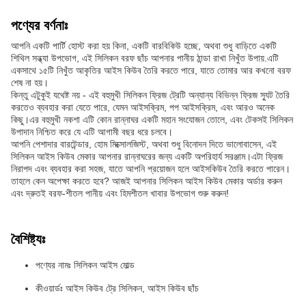
পণ্যের বর্ণনাঃ
আপনি একটি পার্টি হোস্ট করা হয় কিনা, একটি বারবিকিউ হচ্ছে, অথবা শুধু বাড়িতে একটি
শিথিল সন্ধ্যা উপভোগ, এই সিলিকন বরফ ছাঁচ আপনার পানীয় ঠান্ডা রাখা নিখুঁত উপায়.এটি
একসাথে ১৫টি নিখুঁত আকৃতির আইস কিউব তৈরি করতে পারে, যাতে তোমার আর কখনো বরফ
শেষ না হয়।
কিন্তু এটুকুই যথেষ্ট নয় - এই বহুমুখী সিলিকন ফ্রিজ ট্রেটি অন্যান্য বিভিন্ন ফ্রিজ স্যুট তৈরি
করতেও ব্যবহার করা যেতে পারে, যেমন আইসক্রিম, পপ আইসক্রিম, এবং আরও অনেক
কিছু।এর বহুমুখী নকশা এটি কোন রান্নাঘর একটি মহান সংযোজন তোলে, এবং টেকসই সিলিকন
উপাদান নিশ্চিত করে যে এটি আগামী বছর ধরে চলবে।
আপনি পেশাদার বারটেন্ডার, হোম মিক্সোলজিস্ট, অথবা শুধু বিনোদন দিতে ভালোবাসেন, এই
সিলিকন আইস কিউব মেকার আপনার রান্নাঘরের জন্য একটি অপরিহার্য সরঞ্জাম।এটা ফ্রিজ
নিরাপদ এবং ব্যবহার করা সহজ, যাতে আপনি প্রয়োজন হলে আইসকিউব তৈরি করতে পারেন।
তাহলে কেন অপেক্ষা করতে হবে? আজই আপনার সিলিকন আইস কিউব মেকার অর্ডার করুন
এবং দ্রুতই বরফ-শীতল পানীয় এবং হিমশীতল খাবার উপভোগ শুরু করুন!
বৈশিষ্ট্যঃ
পণ্যের নামঃ সিলিকন আইস মোল্ড
কীওয়ার্ডঃ আইস কিউব ট্রে সিলিকন, আইস কিউব ছাঁচ