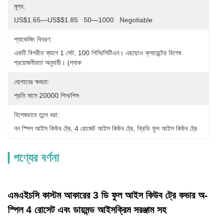
মূল্য:
US$1.65—US$$1.85   50—1000   Negotiable
প্যাকেজিং বিবরণ:
একটি বিপরীত ব্যাগে 1 সেট, 100 পিসি/সিটিএন। এছাড়াও ক্লায়েন্টের বিশেষ 
প্রয়োজনীয়তা অনুযায়ী। (প্যাক
যোগানের ক্ষমতা:
প্রতি মাসে 20000 পিস/পিস
বিশেষভাবে তুলে ধরা:
নন স্পিল আইস কিউব ট্রে
, 
4 রোজেট আইস কিউব ট্রে
, 
থ্রিডি ফুল আইস কিউব ট্রে
পণ্যের বর্ণনা
এমএইচসি কাস্টম আকারের 3 ডি ফুল আইস কিউব ট্রে কভার অ-
স্পিল 4 রোসেট এবং ডায়মন্ড আইসক্রিম সরঞ্জাম সহ