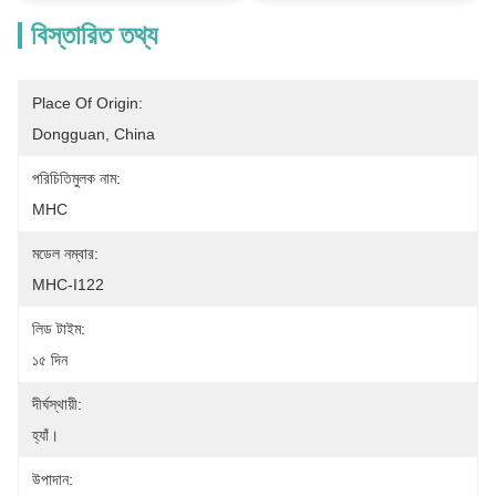
বিস্তারিত তথ্য
Place Of Origin:
Dongguan, China
পরিচিতিমুলক নাম:
MHC
মডেল নম্বার:
MHC-I122
লিড টাইম:
১৫ দিন
দীর্ঘস্থায়ী:
হ্যাঁ।
উপাদান: