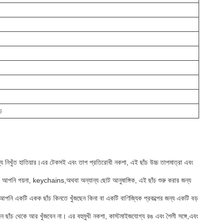
চ
য নিখুঁত হাতিয়ার।এর টেকসই এবং তাপ প্রতিরোধী নকশা, এই ছাঁচ উচ্চ তাপমাত্রা এবং
. আপনি গয়না, keychains,অথবা অন্যান্য ছোট আনুষাঙ্গিক, এই ছাঁচ শুরু করার জন্য
আপনি একটি একক ছাঁচ কিনতে খুঁজছেন কিনা বা একটি বাণিজ্যিক প্রকল্পের জন্য একটি বড়
ঁচ থেকে আর খুঁজবেন না। এর বহুমুখী নকশা, কাস্টমাইজযোগ্য রঙ এবং শৈলী সঙ্গে,এবং