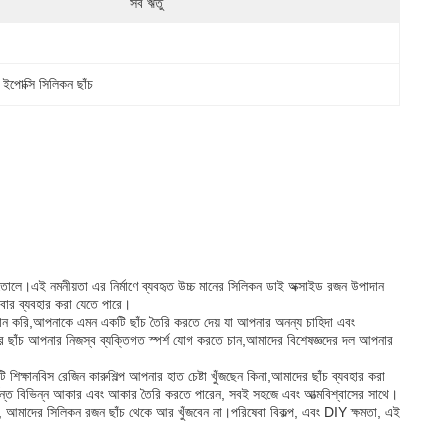
সব ঋতু
 ইপোক্সি সিলিকন ছাঁচ
 তোলে।এই নমনীয়তা এর নির্মাণে ব্যবহৃত উচ্চ মানের সিলিকন ডাই অক্সাইড রজন উপাদান
ারবার ব্যবহার করা যেতে পারে।
দান করি,আপনাকে এমন একটি ছাঁচ তৈরি করতে দেয় যা আপনার অনন্য চাহিদা এবং
র ছাঁচ আপনার নিজস্ব ব্যক্তিগত স্পর্শ যোগ করতে চান,আমাদের বিশেষজ্ঞদের দল আপনার
িক্ষানবিস রেজিন কারুশিল্প আপনার হাত চেষ্টা খুঁজছেন কিনা,আমাদের ছাঁচ ব্যবহার করা
পর্যন্ত বিভিন্ন আকার এবং আকার তৈরি করতে পারেন, সবই সহজে এবং আত্মবিশ্বাসের সাথে।
ন, আমাদের সিলিকন রজন ছাঁচ থেকে আর খুঁজবেন না।পরিষেবা বিকল্প, এবং DIY ক্ষমতা, এই