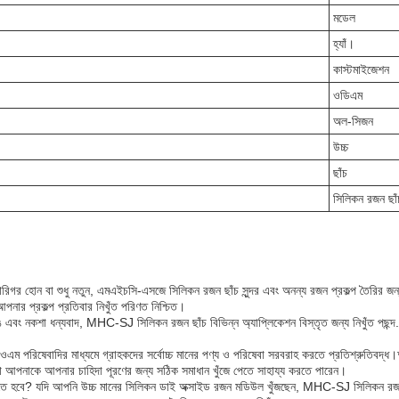
মডেল
হ্যাঁ।
কাস্টমাইজেশন
ওডিএম
অল-সিজন
উচ্চ
ছাঁচ
সিলিকন রজন ছাঁ
গর হোন বা শুধু নতুন, এমএইচসি-এসজে সিলিকন রজন ছাঁচ সুন্দর এবং অনন্য রজন প্রকল্প তৈরির জন্
পনার প্রকল্প প্রতিবার নিখুঁত পরিণত নিশ্চিত।
 এবং নকশা ধন্যবাদ, MHC-SJ সিলিকন রজন ছাঁচ বিভিন্ন অ্যাপ্লিকেশন বিস্তৃত জন্য নিখুঁত পছন্দ
 পরিষেবাদির মাধ্যমে গ্রাহকদের সর্বোচ্চ মানের পণ্য ও পরিষেবা সরবরাহ করতে প্রতিশ্রুতিবদ্ধ।
া আপনাকে আপনার চাহিদা পূরণের জন্য সঠিক সমাধান খুঁজে পেতে সাহায্য করতে পারেন।
তে হবে? যদি আপনি উচ্চ মানের সিলিকন ডাই অক্সাইড রজন মডিউল খুঁজছেন, MHC-SJ সিলিকন রজন ছা