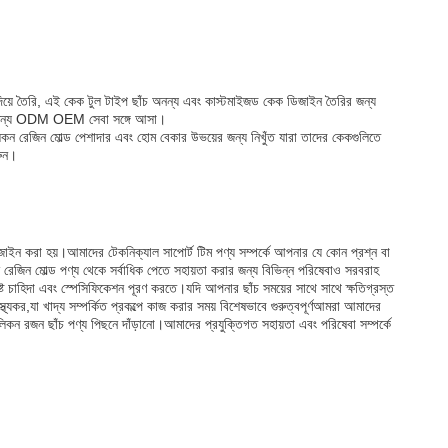
য়ে তৈরি, এই কেক টুল টাইপ ছাঁচ অনন্য এবং কাস্টমাইজড কেক ডিজাইন তৈরির জন্য
ব জন্য ODM OEM সেবা সঙ্গে আসা।
 রেজিন মোল্ড পেশাদার এবং হোম বেকার উভয়ের জন্য নিখুঁত যারা তাদের কেকগুলিতে
রুন।
িজাইন করা হয়।আমাদের টেকনিক্যাল সাপোর্ট টিম পণ্য সম্পর্কে আপনার যে কোন প্রশ্ন বা
জিন মোল্ড পণ্য থেকে সর্বাধিক পেতে সহায়তা করার জন্য বিভিন্ন পরিষেবাও সরবরাহ
ট চাহিদা এবং স্পেসিফিকেশন পূরণ করতে।যদি আপনার ছাঁচ সময়ের সাথে সাথে ক্ষতিগ্রস্ত
্যকর,যা খাদ্য সম্পর্কিত প্রকল্পে কাজ করার সময় বিশেষভাবে গুরুত্বপূর্ণআমরা আমাদের
সিলিকন রজন ছাঁচ পণ্য পিছনে দাঁড়ানো।আমাদের প্রযুক্তিগত সহায়তা এবং পরিষেবা সম্পর্কে