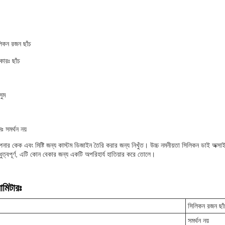
লিকন রজন ছাঁচ
কারঃ ছাঁচ
সুম
নঃ সমর্থন নয়
নার কেক এবং মিষ্টি জন্য কাস্টম ডিজাইন তৈরি করার জন্য নিখুঁত। উচ্চ নমনীয়তা সিলিকন ডাই অক্স
ুত্বপূর্ণ, এটি কোন বেকার জন্য একটি অপরিহার্য হাতিয়ার করে তোলে।
ামিটারঃ
সিলিকন রজন ছাঁ
সমর্থন নয়