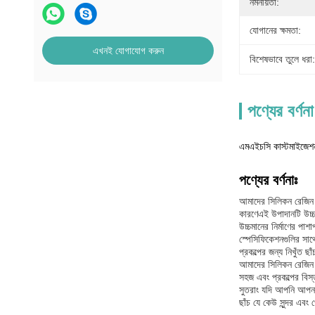
নমনীয়তা:
যোগানের ক্ষমতা:
এখনই যোগাযোগ করুন
বিশেষভাবে তুলে ধরা:
পণ্যের বর্ণনা
এমএইচসি কাস্টমাইজেশন
পণ্যের বর্ণনাঃ
আমাদের সিলিকন রেজিন ম
কারণেএই উপাদানটি উচ্চ 
উচ্চমানের নির্মাণের 
স্পেসিফিকেশনগুলির সা
প্রকল্পের জন্য নিখুঁত 
আমাদের সিলিকন রেজিন মো
সহজ এবং প্রকল্পের বিস
সুতরাং যদি আপনি আপনার
ছাঁচ যে কেউ সুন্দর এবং 