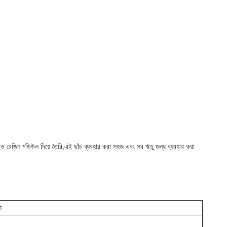
াইড রেজিন মডিউল দিয়ে তৈরি,এই ছাঁচ ব্যবহার করা সহজ এবং সব ঋতু জন্য ব্যবহার করা
চ