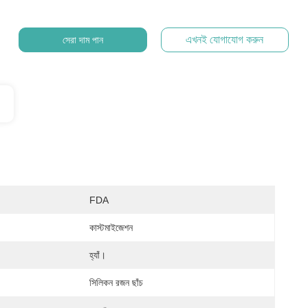
এখনই যোগাযোগ করুন
সেরা দাম পান
FDA
কাস্টমাইজেশন
হ্যাঁ।
সিলিকন রজন ছাঁচ