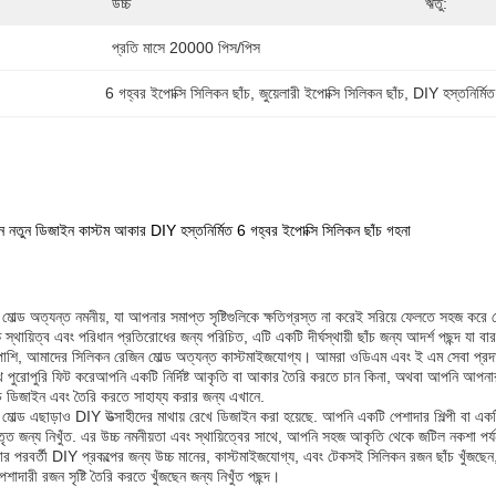
উচ্চ
ঋতু:
প্রতি মাসে 20000 পিস/পিস
6 গহ্বর ইপোক্সি সিলিকন ছাঁচ
, 
জুয়েলারী ইপোক্সি সিলিকন ছাঁচ
, 
DIY হস্তনির্মিত
 নতুন ডিজাইন কাস্টম আকার DIY হস্তনির্মিত 6 গহ্বর ইপোক্সি সিলিকন ছাঁচ গহনা
োল্ড অত্যন্ত নমনীয়, যা আপনার সমাপ্ত সৃষ্টিগুলিকে ক্ষতিগ্রস্ত না করেই সরিয়ে ফেলতে সহজ করে
স্থায়িত্ব এবং পরিধান প্রতিরোধের জন্য পরিচিত, এটি একটি দীর্ঘস্থায়ী ছাঁচ জন্য আদর্শ পছন্দ যা ব
পাশাপাশি, আমাদের সিলিকন রেজিন মোল্ড অত্যন্ত কাস্টমাইজযোগ্য। আমরা ওডিএম এবং ই এম সেবা প্র
থে পুরোপুরি ফিট করেআপনি একটি নির্দিষ্ট আকৃতি বা আকার তৈরি করতে চান কিনা, অথবা আপনি আপনা
ছাঁচ ডিজাইন এবং তৈরি করতে সাহায্য করার জন্য এখানে.
ল্ড এছাড়াও DIY উত্সাহীদের মাথায় রেখে ডিজাইন করা হয়েছে. আপনি একটি পেশাদার শিল্পী বা একটি শ
্তৃত জন্য নিখুঁত. এর উচ্চ নমনীয়তা এবং স্থায়িত্বের সাথে, আপনি সহজ আকৃতি থেকে জটিল নকশা 
 পরবর্তী DIY প্রকল্পের জন্য উচ্চ মানের, কাস্টমাইজযোগ্য, এবং টেকসই সিলিকন রজন ছাঁচ খুঁজছে
পেশাদারী রজন সৃষ্টি তৈরি করতে খুঁজছেন জন্য নিখুঁত পছন্দ।