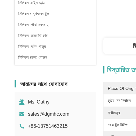
সিলিকন আইস মোল্ড
সিলিকন রান্নাঘরের টুল
সিলিকন পোষা সরবরাহ
সিলিকন মোমবাতি ছাঁচ
ব
সিলিকন বেকিং পাত্র
সিলিকন জলের বোতল
বিস্তারিত ত
আমাদের সাথে যোগাযোগ
Place Of Origi
ছুটির দিন নির্বাচন:
Ms. Cathy
স্থায়িত্ব:
sales@dgmhc.com
কেক টুল টাইপ:
+86-13751463215