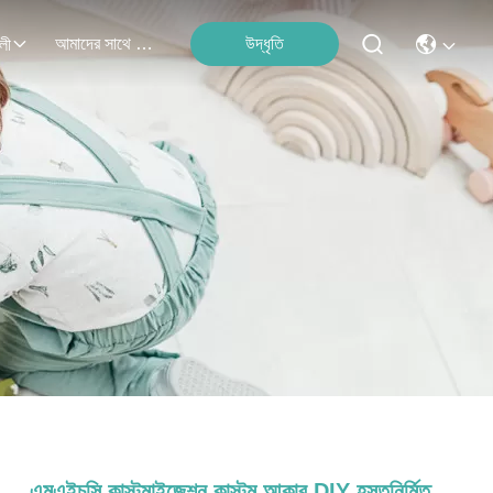
আমাদের সাথে যোগাযোগ
উদ্ধৃতি
লী
এমএইচসি কাস্টমাইজেশন কাস্টম আকার DIY হস্তনির্মিত