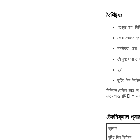
বৈশিষ্ট্যঃ
পণ্যের নামঃ সি
কেক সরঞ্জাম প্র
নমনীয়তা: উচ্চ
মৌসুম: সারা মৌ
হ্যাঁ
ছুটির দিন নির্বাচ
সিলিকন রেজিন মোল্ড আপ
যেতে পারেএটি DIY বন্ধ
টেকনিক্যাল প্যার
প্রকার
ছুটির দিন নির্বাচন