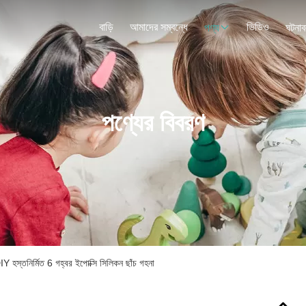
বাড়ি
আমাদের সম্বন্ধে
ভিডিও
পণ্য
ঘটনাব
পণ্যের বিবরণ
 হস্তনির্মিত 6 গহ্বর ইপোক্সি সিলিকন ছাঁচ গহনা