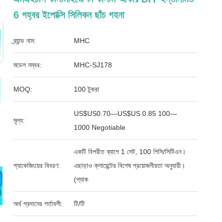
6 গহ্বর ইপোক্সি সিলিকন ছাঁচ গহনা
ব্র্যান্ড নাম:
MHC
মডেল নম্বর:
MHC-SJ178
MOQ:
100 টুকরা
US$US0.70—US$US 0.85 100—
মূল্য:
1000 Negotiable
একটি বিপরীত ব্যাগে 1 সেট, 100 পিসি/সিটিএন।
প্যাকেজিংয়ের বিবরণ:
এছাড়াও ক্লায়েন্টের বিশেষ প্রয়োজনীয়তা অনুযায়ী।
(প্যাক
অর্থ প্রদানের শর্তাবলী:
টি/টি