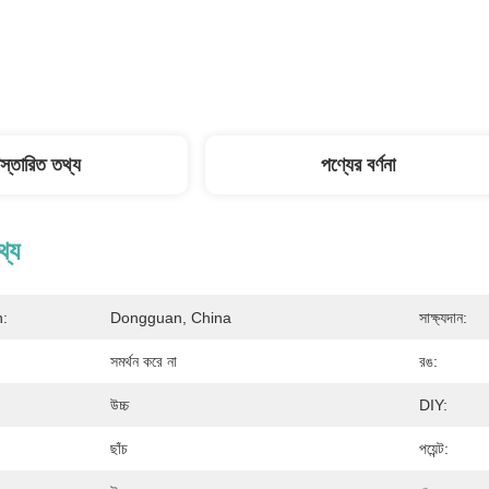
িস্তারিত তথ্য
পণ্যের বর্ণনা
থ্য
n:
Dongguan, China
সাক্ষ্যদান:
সমর্থন করে না
রঙ:
উচ্চ
DIY:
ছাঁচ
পয়েন্ট: