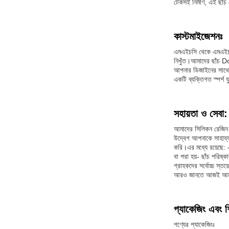
টেকসই নির্মাণ, এই ছাঁচ
কাস্টমাইজেশনঃ
এমএইচসি থেকে এমএইচসি
নিখুঁত।আমাদের ছাঁচ 
আপনার ডিজাইনের সাথে 
একটি ব্যক্তিগত স্পর্শ 
সহায়তা ও সেবা:
আমাদের সিলিকন রেজিন মো
উদ্বেগ আপনাকে সাহায্য
করি।এর মধ্যে রয়েছে: 
বা পরা হয়- ছাঁচ পরিষ্
গ্রাহকদের সর্বোচ্চ স্ত
আরও জানতে আজই আমাদ
প্যাকেজিং এবং শ
পণ্যের প্যাকেজিংঃ