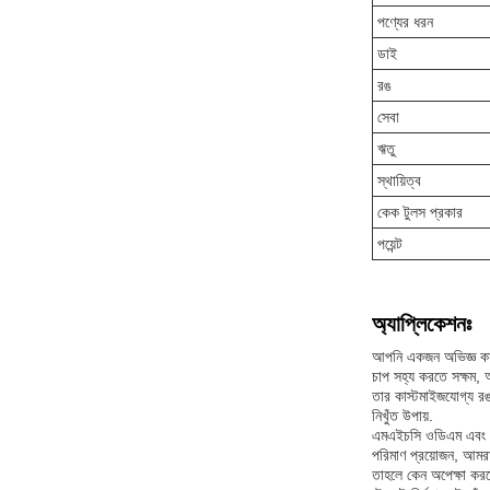
পণ্যের ধরন
ডাই
রঙ
সেবা
ঋতু
স্থায়িত্ব
কেক টুলস প্রকার
পয়েন্ট
অ্যাপ্লিকেশনঃ
আপনি একজন অভিজ্ঞ কারি
চাপ সহ্য করতে সক্ষম, আ
তার কাস্টমাইজযোগ্য রঙ
নিখুঁত উপায়.
এমএইচসি ওডিএম এবং ওএম
পরিমাণ প্রয়োজন, আমর
তাহলে কেন অপেক্ষা কর