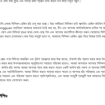
 যে কেউ যারা সুন্দর এবং অনন্য রজন প্রকল্প তৈরি করতে চান জন্য নিখুঁত পছন্দ।
-এসজে সিলিকন রেজিন ছাঁচ চালু করা হচ্ছে। উচ্চ নমনীয়তা সিলিকন ডাই অক্সাইড রেজিন মডিউল দি
Dongguan অবস্থিত আমাদের কারখানা তৈরি করা হয়, চীন এবং আপনার কাস্টমাইজেশন চাহিদা স
মেলে এমন বিভিন্ন রঙের মধ্যে থেকে বেছে নিন এবং আপনার ধারণাটিকে জীবন্ত করুন।আমাদের সিলিকন
যুক্ত করতে চানসাধারণ কেক নিয়ে সন্তুষ্ট হবেন না, আমাদের সিলিকন রেজিন মোল্ড দিয়ে নিজের তৈরি ক
ল্ড পণ্য বিভিন্ন কারুশিল্প এবং DIY প্রকল্পের জন্য উচ্চ মানের, টেকসই ছাঁচ প্রদান করার জন্য ড
 করার জন্য উপলব্ধআমাদের প্রযুক্তিগত সহায়তা পরিষেবা ছাড়াও, আমরা আপনাকে আপনার সিলিকন রে
- কাস্টম ছাঁচ নকশাঃ আমরা আপনার সাথে কাজ করতে পারেন একটি কাস্টম ছাঁচ নকশা যে আপনার নির্দিষ্
কার এবং স্যানিটাইজেশন: আমরা নিশ্চিত করতে সাহায্য করতে পারেন যে আপনার ছাঁচ পরিষ্কার এবং স্বাস্থ
রের সহায়তা এবং পরিষেবা প্রদান করতে প্রতিশ্রুতিবদ্ধ, এবং আমরা সন্তুষ্টি গ্যারান্টি সঙ্গে আমাদের 
ের সাথে যোগাযোগ করুন.
িপিংঃ