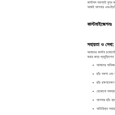
কাস্টমস অবশ্যই মুগ্ধ
আজই আপনার এমএইচসি কাস
কাস্টমাইজেশনঃ
সহায়তা ও সেবা:
আমাদের কাস্টম চকোলেট 
করার জন্য প্রযুক্তিগত
আমাদের অভিজ্ঞ 
ছাঁচ নকশা এবং 
ছাঁচ রক্ষণাবেক্
যেকোনো সমস্যা 
আপনার ছাঁচ ব্যব
অতিরিক্ত সহায়