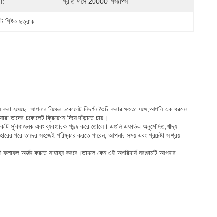
া:
প্রতি মাসে 20000 পিস/পিস
ট পিষ্টক ছত্রাক
করা হয়েছে. আপনার নিজের চকোলেট নিদর্শন তৈরি করার ক্ষমতা সঙ্গে,আপনি এক ধরনের
া তাদের চকোলেট ক্রিয়েশন দিয়ে দাঁড়াতে চায়।
 একটি সুবিধাজনক এবং ব্যবহারিক পছন্দ করে তোলে। এগুলি এফডিএ অনুমোদিত,খাদ্য
বহারের পরে তাদের সহজেই পরিষ্কার করতে পারেন, আপনার সময় এবং প্রচেষ্টা সাশ্রয়
ই ফলাফল অর্জন করতে সাহায্য করবে।তাহলে কেন এই অপরিহার্য সরঞ্জামটি আপনার