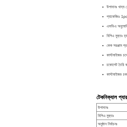
উপাদানঃ খাদ্য 
প্যাকেজিংঃ 1
এফডিএ অনুমোদিত
বিপিএ মুক্তঃ হ্যা
কেক সরঞ্জাম প্র
কাস্টমাইজড চকো
চকোলেট তৈরি 
কাস্টমাইজড চকলে
টেকনিক্যাল প্যার
উপাদানঃ
বিপিএ মুক্তঃ
অনুষ্ঠান নির্বাচনঃ