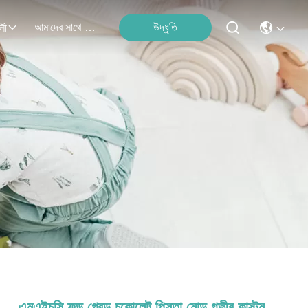
আমাদের সাথে যোগাযোগ
উদ্ধৃতি
লী
এমএইচসি ফুড গ্রেড চকোলেট পিস্তা মোল্ড গভীর কাস্টম