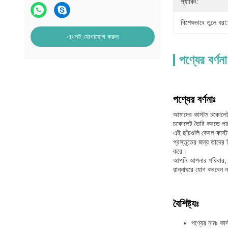
প্যাকিং:
বিশেষভাবে তুলে ধরা:
এখনই যোগাযোগ করুন
পণ্যের বর্ণনা
পণ্যের বর্ণনাঃ
আমাদের কাস্টম চকোলেট
চকোলেট তৈরি করতে পারে
এই ছাঁচগুলি কেবল কাস্
প্রস্তুতের জন্য তাদের
করে।
আপনি আপনার পরিবার, ব
রান্নাঘরে যোগ করবেন ন
বৈশিষ্ট্যঃ
পণ্যের নামঃ কা