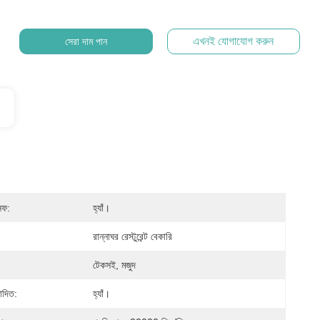
এখনই যোগাযোগ করুন
সেরা দাম পান
েফ:
হ্যাঁ।
রান্নাঘর রেস্টুরেন্ট বেকারি
টেকসই, মজুদ
োদিত:
হ্যাঁ।