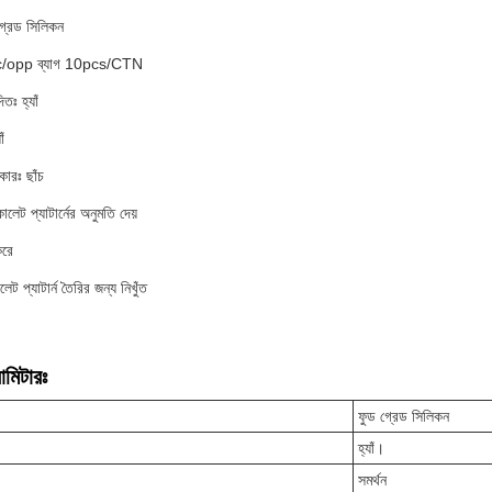
গ্রেড সিলিকন
pc/opp ব্যাগ 10pcs/CTN
ঃ হ্যাঁ
ঁ
কারঃ ছাঁচ
লেট প্যাটার্নের অনুমতি দেয়
করে
ট প্যাটার্ন তৈরির জন্য নিখুঁত
ামিটারঃ
ফুড গ্রেড সিলিকন
হ্যাঁ।
সমর্থন