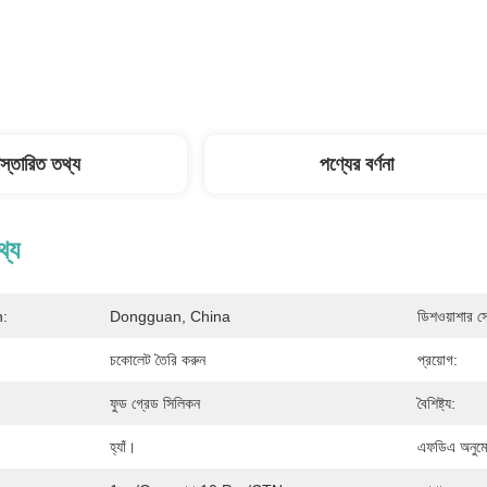
িস্তারিত তথ্য
পণ্যের বর্ণনা
থ্য
n:
Dongguan, China
ডিশওয়াশার স
চকোলেট তৈরি করুন
প্রয়োগ:
ফুড গ্রেড সিলিকন
বৈশিষ্ট্য:
হ্যাঁ।
এফডিএ অনুম