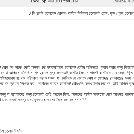
1pc/opp ব্যাগ 10 Pcs/CTN
যোগানের ক্ষমত
3 ডি দুবাই চকোলেট মোল্ডস
, 
কাস্টম সিলিকন চকোলেট মোল্ড
, 
ফুড গ্রেড চকোলে
 মোল্ড আপনাকে একটি অনন্য এবং কাস্টমাইজড চকোলেট তৈরীর অভিজ্ঞতা প্রদান করার জন্য ডিজাইন 
ন যা আপনার অতিথি বা গ্রাহকদের মুগ্ধ করবেএই কাস্টমাইজড চকোলেট কাস্টস তাদের জন্য নিখুঁত যার
টমাইজযোগ্য নয় বরং পরিষ্কার করাও সহজ, যা এগুলিকে যে কোনও হোম বা পেশাদার রান্নাঘরের জন্য
 নিরাপদ ব্যবহার নিশ্চিত করা. আমাদের কাস্টম চকোলেট মোল্ডগুলি ডিশওয়াশার নিরাপদ, তাই আপনি ব্য
ন্ধু বা গ্রাহকদের জন্য চকোলেট তৈরি করছেন কিনা, আমাদের কাস্টম চকোলেট মোল্ড আপনার পছন্দস
া এবং আজই অনন্য এবং সুস্বাদু চকোলেট তৈরি শুরু করবেন না?!
স্টম চকোলেট ছাঁচ