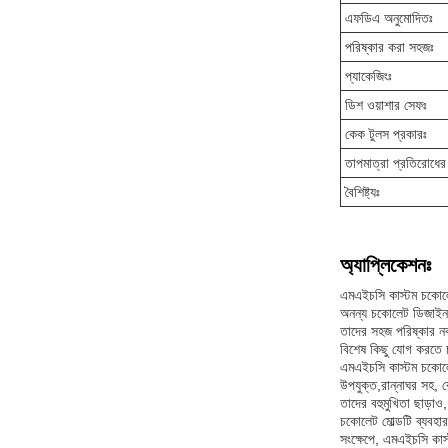
এফডিএ অনুমোদিতঃ
পরিষ্কার করা সহজঃ
প্যাকেজিংঃ
ডিশ ওয়াশার সেফঃ
কেক টুলস প্রকারঃ
তাপমাত্রা প্রতিরোধের 
বৈশিষ্ট্যঃ
অ্যাপ্লিকেশনঃ
এমএইচসি কাস্টম চকোলেট
অনন্য চকোলেট ডিজাইন ত
তাদের সহজ পরিষ্কার নকশ
বিশেষ কিছু যোগ করতে চাই
এমএইচসি কাস্টম চকোলেট
উপযুক্ত,রান্নাঘর সহ, রে
তাদের বহুমুখিতা ছাড়
চকোলেট মোল্ডটি ব্যব
সংক্ষেপে, এমএইচসি কা