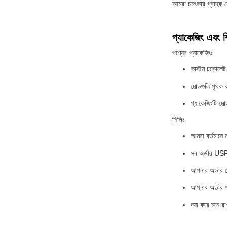
আমরা চমৎকার গ্রাহক সে
প্যাকেজিং এবং শ
পণ্যের প্যাকেজিংঃ
কাস্টম চকোলেট ছ
মোল্ডগুলি পৃথক
প্যাকেজিংটি মো
শিপিং:
আমরা বর্তমানে ম
সব অর্ডার USPS
আপনার অর্ডার প
আপনার অর্ডার প
দয়া করে মনে র