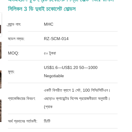
সিলিকন 3 ডি দুবাই চকোলেট মোল্ডস
ব্র্যান্ড নাম:
MHC
মডেল নম্বর:
RZ-SCM-014
MOQ:
৫০ টুকরা
US$1.6—US$1.20 50—1000
মূল্য:
Negotiable
একটি বিপরীত ব্যাগে 1 সেট, 100 পিসি/সিটিএন।
প্যাকেজিংয়ের বিবরণ:
এছাড়াও ক্লায়েন্টের বিশেষ প্রয়োজনীয়তা অনুযায়ী।
(প্যাক
অর্থ প্রদানের শর্তাবলী:
টি/টি