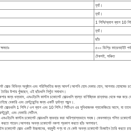
হ্যাঁ।
হ্যাঁ।
1 পিসি/অ্যাপ ব্যাগ 10 পি
হ্যাঁ।
ছাঁচ
ক্ষমতাঃ
৫০০ ডিগ্রি ফারেনহাইট পর্য
টেকসই, সঞ্চিত
 মোল্ড বিভিন্ন অনুষ্ঠান এবং পরিস্থিতির জন্য আদর্শ।আপনি হোম বেকার হোন, আপনার হোমমেড চকোল
ৈরির উপায় খুঁজছেন, এই ছাঁচগুলি নিখুঁত সমাধান।
ার জন্য ধন্যবাদ, এমএইচসি কাস্টম চকোলেট মোল্ডগুলি ব্যস্ত বাণিজ্যিক রান্নাঘর থেকে শুরু করে হোম 
ছে বেকারি এবং রেস্টুরেন্টের জন্য একটি দুর্দান্ত পছন্দ।.
 মোল্ডগুলি 1 পিসি / ওপ ব্যাগ এবং 10 পিসি / সিটিএন এর সুবিধাজনক প্যাকেজিংয়ে আসে, যা তাদে
স্টুরেন্ট, এবং বেকারি সেটিংস.
াও, এমএইচসি কাস্টম চকোলেট মোল্ডগুলি ব্যবহার করা অবিশ্বাস্যভাবে সহজ। কেবলমাত্র গলিত চকোল
হার করতে পারেন।আপনার অনন্য চকোলেট নকশা প্রকাশ করতে ছাঁচ অপসারণ.
স্টম চকোলেট মোল্ড একটি উচ্চমানের, বহুমুখী পণ্য যা যে কেউ অনন্য চকোলেট ডিজাইন তৈরি করতে 