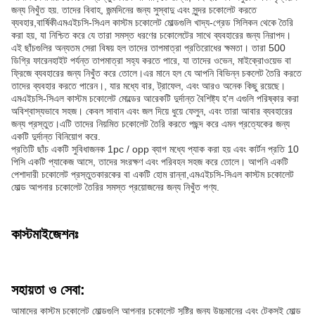
জন্য নিখুঁত হয়. তাদের বিবাহ, জন্মদিনের জন্য সুস্বাদু এবং সুন্দর চকোলেট করতে
ব্যবহার,বার্ষিকীএমএইচসি-সিএল কাস্টম চকোলেট মোল্ডগুলি খাদ্য-গ্রেড সিলিকন থেকে তৈরি
করা হয়, যা নিশ্চিত করে যে তারা সমস্ত ধরণের চকোলেটের সাথে ব্যবহারের জন্য নিরাপদ।
এই ছাঁচগুলির অন্যতম সেরা বিষয় হল তাদের তাপমাত্রা প্রতিরোধের ক্ষমতা। তারা 500
ডিগ্রি ফারেনহাইট পর্যন্ত তাপমাত্রা সহ্য করতে পারে, যা তাদের ওভেন, মাইক্রোওয়েভ বা
ফ্রিজে ব্যবহারের জন্য নিখুঁত করে তোলে।এর মানে হল যে আপনি বিভিন্ন চকলেট তৈরি করতে
তাদের ব্যবহার করতে পারেন।, যার মধ্যে বার, ট্রাফেল, এবং আরও অনেক কিছু রয়েছে।
এমএইচসি-সিএল কাস্টম চকোলেট মোল্ডের আরেকটি দুর্দান্ত বৈশিষ্ট্য হ'ল এগুলি পরিষ্কার করা
অবিশ্বাস্যভাবে সহজ। কেবল সাবান এবং জল দিয়ে ধুয়ে ফেলুন, এবং তারা আবার ব্যবহারের
জন্য প্রস্তুত।এটি তাদের নিয়মিত চকোলেট তৈরি করতে পছন্দ করে এমন প্রত্যেকের জন্য
একটি দুর্দান্ত বিনিয়োগ করে.
প্রতিটি ছাঁচ একটি সুবিধাজনক 1pc / opp ব্যাগ মধ্যে প্যাক করা হয় এবং কার্টন প্রতি 10
পিসি একটি প্যাকেজ আসে, তাদের সংরক্ষণ এবং পরিবহন সহজ করে তোলে। আপনি একটি
পেশাদারী চকোলেট প্রস্তুতকারকের বা একটি হোম রান্না,এমএইচসি-সিএল কাস্টম চকোলেট
মোল্ড আপনার চকোলেট তৈরির সমস্ত প্রয়োজনের জন্য নিখুঁত পণ্য.
কাস্টমাইজেশনঃ
সহায়তা ও সেবা:
আমাদের কাস্টম চকোলেট মোল্ডগুলি আপনার চকোলেট সৃষ্টির জন্য উচ্চমানের এবং টেকসই মোল্ড