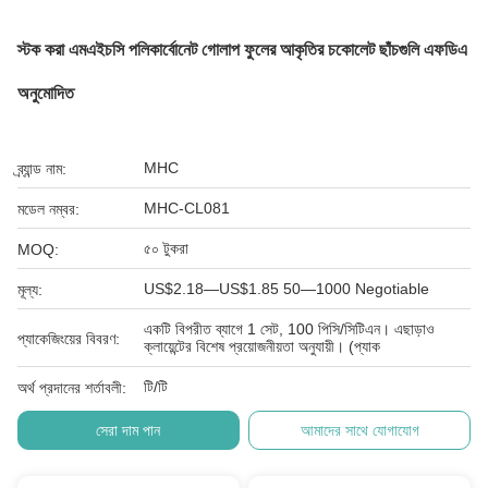
স্টক করা এমএইচসি পলিকার্বোনেট গোলাপ ফুলের আকৃতির চকোলেট ছাঁচগুলি এফডিএ
অনুমোদিত
MHC
ব্র্যান্ড নাম:
MHC-CL081
মডেল নম্বর:
৫০ টুকরা
MOQ:
US$2.18—US$1.85 50—1000 Negotiable
মূল্য:
একটি বিপরীত ব্যাগে 1 সেট, 100 পিসি/সিটিএন। এছাড়াও
প্যাকেজিংয়ের বিবরণ:
ক্লায়েন্টের বিশেষ প্রয়োজনীয়তা অনুযায়ী। (প্যাক
টি/টি
অর্থ প্রদানের শর্তাবলী:
সেরা দাম পান
আমাদের সাথে যোগাযোগ