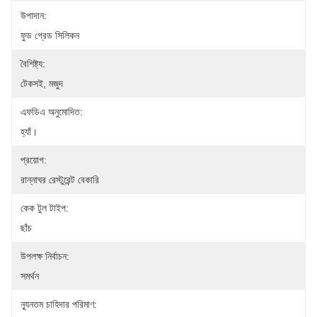
উপাদান:
ফুড গ্রেড সিলিকন
বৈশিষ্ট্য:
টেকসই, মজুদ
এফডিএ অনুমোদিত:
হ্যাঁ।
প্রয়োগ:
রান্নাঘর রেস্টুরেন্ট বেকারি
কেক টুল টাইপ:
ছাঁচ
উপলক্ষ নির্বাচন:
সমর্থন
ন্যূনতম চাহিদার পরিমাণ: