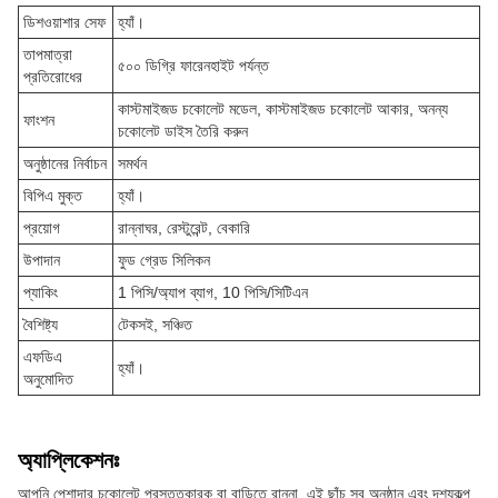
ডিশওয়াশার সেফ
হ্যাঁ।
তাপমাত্রা
৫০০ ডিগ্রি ফারেনহাইট পর্যন্ত
প্রতিরোধের
কাস্টমাইজড চকোলেট মডেল, কাস্টমাইজড চকোলেট আকার, অনন্য
ফাংশন
চকোলেট ডাইস তৈরি করুন
অনুষ্ঠানের নির্বাচন
সমর্থন
বিপিএ মুক্ত
হ্যাঁ।
প্রয়োগ
রান্নাঘর, রেস্টুরেন্ট, বেকারি
উপাদান
ফুড গ্রেড সিলিকন
প্যাকিং
1 পিসি/অ্যাপ ব্যাগ, 10 পিসি/সিটিএন
বৈশিষ্ট্য
টেকসই, সঞ্চিত
এফডিএ
হ্যাঁ।
অনুমোদিত
অ্যাপ্লিকেশনঃ
আপনি পেশাদার চকোলেট প্রস্তুতকারক বা বাড়িতে রান্না, এই ছাঁচ সব অনুষ্ঠান এবং দৃশ্যকল্প