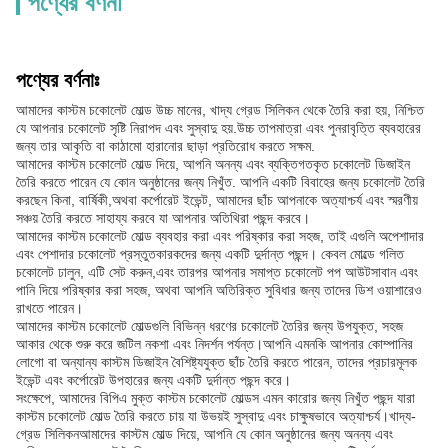
পণ্যের বর্ণনা
পণ্যের বর্ণনাঃ
আমাদের কাস্টম চকোলেট মোল্ড উচ্চ মানের, খাদ্য গ্রেড সিলিকন থেকে তৈরি করা হয়, নিশ্চিত
যে আপনার চকোলেট সৃষ্টি নিরাপদ এবং সুস্বাদু হয়.উচ্চ তাপমাত্রা এবং পুনরাবৃত্তি ব্যবহারের
জন্য তার আকৃতি বা কাঠামো হারানোর ছাড়া প্রতিরোধ করতে সক্ষম.
আমাদের কাস্টম চকোলেট মোল্ড দিয়ে, আপনি অনন্য এবং ব্যক্তিগতকৃত চকোলেট ডিজাইন
তৈরি করতে পারেন যে কোন অনুষ্ঠানের জন্য নিখুঁত. আপনি একটি বিবাহের জন্য চকোলেট তৈরি
করছেন কিনা, বার্ষিকী,অথবা কর্পোরেট ইভেন্ট, আমাদের ছাঁচ আপনাকে অত্যাশ্চর্য এবং স্মরণীয়
সঞ্চয় তৈরি করতে সাহায্য করবে যা আপনার অতিথিরা পছন্দ করবে।
আমাদের কাস্টম চকোলেট মোল্ড ব্যবহার করা এবং পরিষ্কার করা সহজ, তাই এগুলি অপেশাদার
এবং পেশাদার চকোলেট প্রস্তুতকারকদের জন্য একটি দুর্দান্ত পছন্দ। কেবল মোল্ডে গলিত
চকোলেট ঢালুন, এটি সেট করুন,এবং তারপর আপনার সমাপ্ত চকোলেট পপ আউটসাবান এবং
পানি দিয়ে পরিষ্কার করা সহজ, অথবা আপনি অতিরিক্ত সুবিধার জন্য তাদের ডিশ ওয়াশারেও
রাখতে পারেন।
আমাদের কাস্টম চকোলেট মোল্ডগুলি বিভিন্ন ধরণের চকোলেট তৈরির জন্য উপযুক্ত, সহজ
আকার থেকে শুরু করে জটিল নকশা এবং নিদর্শন পর্যন্ত।আপনি এমনকি আপনার কোম্পানির
লোগো বা অন্যান্য কাস্টম ডিজাইন বৈশিষ্ট্যযুক্ত ছাঁচ তৈরি করতে পারেন, তাদের প্রচারমূলক
ইভেন্ট এবং কর্পোরেট উপহারের জন্য একটি দুর্দান্ত পছন্দ করে।
সংক্ষেপে, আমাদের বিপিএ মুক্ত কাস্টম চকোলেট মোল্ডস এমন কারোর জন্য নিখুঁত পছন্দ যারা
কাস্টম চকোলেট মোল্ড তৈরি করতে চায় যা উভয়ই সুস্বাদু এবং চাক্ষুষভাবে অত্যাশ্চর্য।খাদ্য-
গ্রেড সিলিকনআমাদের কাস্টম মোল্ড দিয়ে, আপনি যে কোন অনুষ্ঠানের জন্য অনন্য এবং