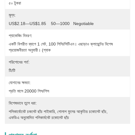
৫০ টুকরা
মূল্য:
US$2.18—US$1.85    50—1000   Negotiable
প্যাকেজিং বিবরণ:
একটি বিপরীত ব্যাগে 1 সেট, 100 পিসি/সিটিএন। এছাড়াও ক্লায়েন্টের বিশেষ 
প্রয়োজনীয়তা অনুযায়ী। (প্যাক
পরিশোধের শর্ত:
টি/টি
যোগানের ক্ষমতা:
প্রতি মাসে 20000 পিস/পিস
বিশেষভাবে তুলে ধরা:
পলিকার্বোনেট চকলেট ছাঁচ পাইকারি
, 
গোলাপ ফুলের আকৃতির চকোলেট ছাঁচ
, 
এফডিএ অনুমোদিত পলিকার্বনেট চকোলেট ছাঁচ