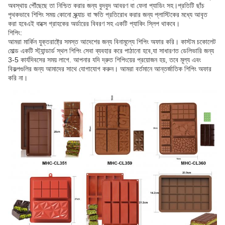
অবস্থায় পৌঁছেছে তা নিশ্চিত করার জন্য বুদবুদ আবরণ বা ফেনা প্যাডিং সহ।প্রতিটি ছাঁচ
পৃথকভাবে শিপিং সময় কোনো স্ক্র্যাচ বা ক্ষতি প্রতিরোধ করার জন্য প্লাস্টিকের মধ্যে আবৃত
করা হবেএই বাক্সে গ্রাহকের অর্ডারের বিবরণ সহ একটি প্যাকিং স্লিপ থাকবে।
শিপিং:
আমরা মার্কিন যুক্তরাষ্ট্রে সমস্ত আদেশের জন্য বিনামূল্যে শিপিং অফার করি। কাস্টম চকোলেট
মোল্ড একটি স্ট্যান্ডার্ড স্থল শিপিং সেবা ব্যবহার করে পাঠানো হবে,যা সাধারণত ডেলিভারি জন্য
3-5 কার্যদিবসের সময় লাগে. আপনার যদি দ্রুত শিপিংয়ের প্রয়োজন হয়, তবে মূল্য এবং
বিকল্পগুলির জন্য আমাদের সাথে যোগাযোগ করুন। আমরা বর্তমানে আন্তর্জাতিক শিপিং অফার
করি না।