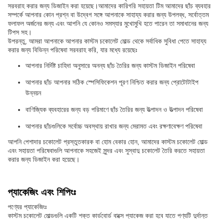
সরবরাহ করার জন্য ডিজাইন করা হয়েছে।আমাদের কারিগরি সহায়তা টিম আমাদের ছাঁচ ব্যবহার
সম্পর্কে আপনার কোন প্রশ্ন বা উদ্বেগ সঙ্গে আপনাকে সাহায্য করার জন্য উপলব্ধ, সর্বোত্তম
ফলাফল অর্জনের জন্য এবং আপনি যে কোনও সমস্যার মুখোমুখি হতে পারেন তা সমাধানের জন্য
টিপস সহ।
উপরন্তু, আমরা আপনাকে আপনার কাস্টম চকোলেট মোল্ড থেকে সর্বাধিক সুবিধা পেতে সাহায্য
করার জন্য বিভিন্ন পরিষেবা সরবরাহ করি, যার মধ্যে রয়েছেঃ
আপনার নির্দিষ্ট চাহিদা অনুসারে অনন্য ছাঁচ তৈরির জন্য কাস্টম ডিজাইন পরিষেবা
আপনার ছাঁচ আপনার সঠিক স্পেসিফিকেশন পূরণ নিশ্চিত করার জন্য প্রোটোটাইপ
উন্নয়ন
বাণিজ্যিক ব্যবহারের জন্য বড় পরিমাণে ছাঁচ তৈরির জন্য উত্পাদন ও উত্পাদন পরিষেবা
আপনার ছাঁচগুলিকে সর্বোচ্চ অবস্থায় রাখার জন্য মেরামত এবং রক্ষণাবেক্ষণ পরিষেবা
আপনি পেশাদার চকোলেট প্রস্তুতকারক বা হোম বেকার হোন, আমাদের কাস্টম চকোলেট মোল্ড
এবং সহায়তা পরিষেবাগুলি আপনাকে সহজেই সুন্দর এবং সুস্বাদু চকোলেট তৈরি করতে সহায়তা
করার জন্য ডিজাইন করা হয়েছে।
প্যাকেজিং এবং শিপিংঃ
পণ্যের প্যাকেজিংঃ
কাস্টম চকোলেট মোল্ডগুলি একটি শক্ত কার্ডবোর্ড বাক্সে প্যাকেজ করা হবে যাতে পণ্যটি দুর্দান্ত