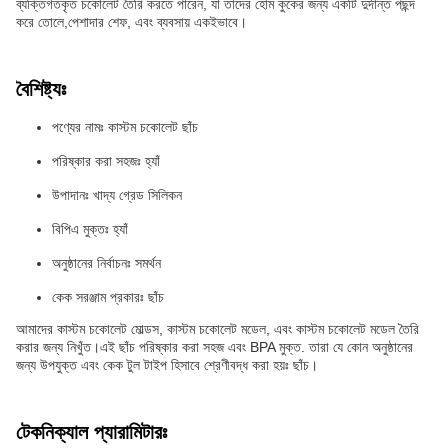
ব্যক্তিগতকৃত চকোলেট তৈরি করতে পারেন, যা তাদের হোম কুকের জন্য একটি দুর্দান্ত পছন্দ
করে তোলে,পেশাদার শেফ, এবং ব্যবসায় একইভাবে।
বৈশিষ্ট্যঃ
পণ্যের নামঃ কাস্টম চকোলেট ছাঁচ
পরিষ্কার করা সহজঃ হ্যাঁ
উপাদানঃ খাদ্য গ্রেড সিলিকন
বিপিএ মুক্তঃ হ্যাঁ
অনুষ্ঠানের নির্বাচনঃ সমর্থন
কেক সরঞ্জাম প্রকারঃ ছাঁচ
আমাদের কাস্টম চকোলেট মোল্ডস, কাস্টম চকোলেট মডেল, এবং কাস্টম চকোলেট মডেল তৈরি
করার জন্য নিখুঁত।এই ছাঁচ পরিষ্কার করা সহজ এবং BPA মুক্ত. তারা যে কোন অনুষ্ঠানের
জন্য উপযুক্ত এবং কেক টুল টাইপ হিসাবে শ্রেণীবদ্ধ করা হয়ঃ ছাঁচ।
টেকনিক্যাল প্যারামিটারঃ