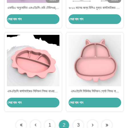
ভিডিও
ভিডিও
এফডিএ অনুমোদিত এমএইচসি বেবি টেবিলওয়্যার
৬-১২ মাসের জন্য বিপিএ মুক্ত কাস্টমাইজড বেবি
৬ মাসের শিশুর জন্য পরিষ্কার করা সহজ সাকশন
ফিডিং প্লেট
প্লেট
সেরা দাম পান
সেরা দাম পান
এমএইচসি কাস্টমাইজড সিলিকন শিশুর খাওয়ানোর
এমএইচসি সিকিউর সিলিকন প্লেট শিশুর নার্সিং
ডিসপেনসার প্লেট হালকা টেকসই স্তন্যপান জন্য
স্তন্যপান কার্টুন পশু খাদ্য গ্রেড সিলিকন
স্তন্যপান সঙ্গে
খাওয়ানোর সেট 6 মাস বয়সী শিশুর জন্য
সেরা দাম পান
সেরা দাম পান
1
2
3