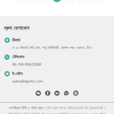
দ্রুত যোগাযোগ
ঠিকানা
নং ৯৫ জিংহাই ইস্ট রোড, শাতু কমিউনিটি, চ্যাঙ্গান শহর, গুয়াংডং, চীন।
টেলিফোন
86-769-85622858
ই-মেইল
sales@dgmhc.com
গোপনীয়তা নীতি
|
সাইট ম্যাপ
| চীন ভালো মানের কাস্টম চকলেট ছাঁচ সরবরাহকারী।
কপিরাইট © 2023-2026 Dongguan MHC Industrial Co., Ltd. সমস্ত