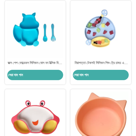
ফক্স শেপ ফোল্ডেবল সিলিকন বোল নন টক্সিক বিপিএ
নিরাপত্তা টেকসই সিলিকন শিশু ট্রে চামচ এবং
ফ্রি কাস্টমাইজড চামচ দিয়ে
কাঁটাচামচ সঙ্গে প্লেট খাওয়ানো
সেরা দাম পান
সেরা দাম পান